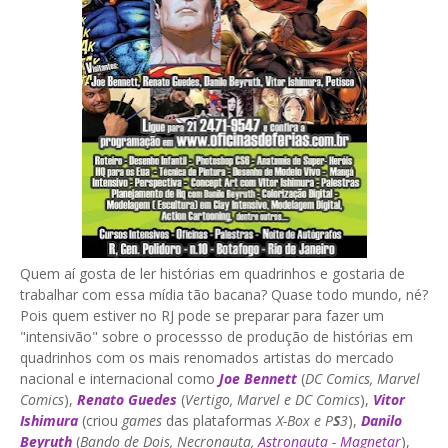
Quem aí gosta de ler histórias em quadrinhos e gostaria de
trabalhar com essa mídia tão bacana? Quase todo mundo, né?
Pois quem estiver no RJ pode se preparar para fazer um
"intensivão" sobre o processso de produção de histórias em
quadrinhos com os mais renomados artistas do mercado
nacional e internacional como
Joe Bennett
(
DC Comics, Marvel
Comics
),
Renato Guedes
(
Vertigo, Marvel e DC Comics
),
Vitor
Ishimura
(criou
games
das plataformas
X-Box e P
S
3
),
Danilo
Beyruth
(
Bando de Dois, Necronauta,
Astronauta - Magnetar
),