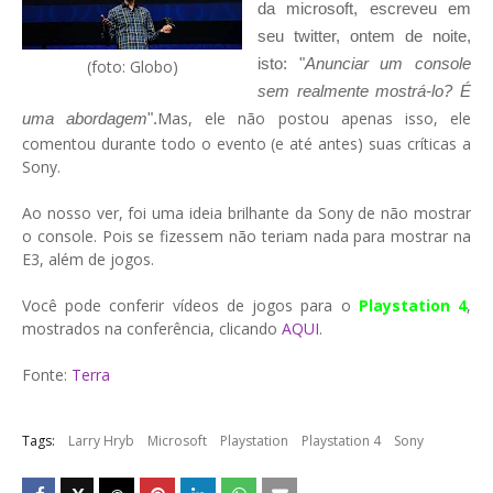
da microsoft, escreveu em
seu twitter, ontem de noite,
isto: "
Anunciar um console
(foto: Globo)
sem realmente mostrá-lo? É
Mas, ele não postou apenas isso, ele
uma abordagem
".
comentou durante todo o evento (e até antes) suas críticas a
Sony.
Ao nosso ver, foi uma ideia brilhante da Sony de não mostrar
o console. Pois se fizessem não teriam nada para mostrar na
E3, além de jogos.
Você pode conferir vídeos de jogos para o
Playstation 4
,
mostrados na conferência, clicando
AQUI
.
Fonte:
Terra
Tags:
Larry Hryb
Microsoft
Playstation
Playstation 4
Sony