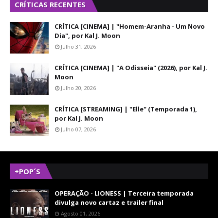
CRÍTICAS RECENTES
CRÍTICA [CINEMA] | "Homem-Aranha - Um Novo
Dia", por Kal J. Moon
Julho 31, 2026
CRÍTICA [CINEMA] | "A Odisseia" (2026), por Kal J.
Moon
Julho 20, 2026
CRÍTICA [STREAMING] | "Elle" (Temporada 1),
por Kal J. Moon
Julho 07, 2026
+POP´S
OPERAÇÃO - LIONESS | Terceira temporada
divulga novo cartaz e trailer final
Agosto 01, 2026