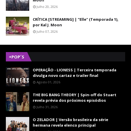
Moon
Julho 20, 2026
CRÍTICA [STREAMING] | "Elle" (Temporada 1),
por Kal J. Moon
Julho 07, 2026
+POP´S
OPERAÇÃO - LIONESS | Terceira temporada
divulga novo cartaz e trailer final
Agosto 01, 2026
THE BIG BANG THEORY | Spin-off do Stuart
revela prévia dos próximos episódios
Julho 31, 2026
O ZELADOR | Versão brasileira da série
hermana revela elenco principal