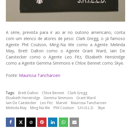
A série, prevista para ir ao ar no outono americano, conta
com um elenco de atores de peso: Clark Gregg, o já famoso
Agente Phil Coulson, Ming-Na We como a Agente Melinda
May, Brett Dalton como o Agente Grant Ward, Iain De
Caestecker como o Agente Leo Fitz, Elizabeth Henstridge
como a Agente Gemma Simmons e Chloe Bennet como Skye.
Fonte:
Maurissa Tancharoen
Tags:
Brett Dalton
Chloe Bennet
Clark Gregg
Elizabeth Henstridge
Gemma Simmons
Grant Ward
Iain De Caestecker
Leo Fitz
Marvel
Maurissa Tancharoen
Melinda May
Ming-Na We
Phil Coulson
S.H.I.E.L.D.
Skye