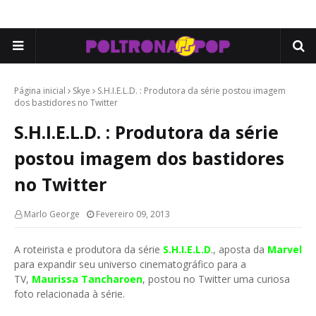
Página inicial
Skye
S.H.I.E.L.D. : Produtora da série postou imagem
dos bastidores no Twitter
S.H.I.E.L.D. : Produtora da série
postou imagem dos bastidores
no Twitter
Marlo George
Fevereiro 09, 2013
A roteirista e produtora da série
S.H.I.E.L.D
., aposta da
Marvel
para expandir seu universo cinematográfico para a
TV,
Maurissa Tancharoen
, postou no Twitter uma curiosa
foto relacionada à série.