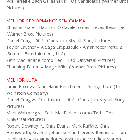
Will Ferrell e Zach Galifianakis – Os Candidatos (Warner Bros.
Pictures)
MELHOR PERfORMANCE SEM CAMISA
Christian Bale – Batman: O Cavaleiro das Trevas Ressurge
(Warner Bros. Pictures)
Daniel Craig – 007 - Operação Skyfall (Sony Pictures)
Taylor Lautner – A Saga Crepúsculo - Amanhecer Parte 2
(Summit Entertainment, LLC)
Seth MacFarlane como Ted – Ted (Universal Pictures)
Channing Tatum – Magic Mike (Warner Bros. Pictures)
MELHOR LUTA
Jamie Foxx vs. Candieland Henchmen – Django Livre (The
Weinstein Company)
Daniel Craig vs. Ola Rapace – 007 - Operação Skyfall (Sony
Pictures)
Mark Wahlberg vs. Seth MacFarlane como Ted – Ted
(Universal Pictures)
Robert Downey Jr., Chris Evans, Mark Ruffalo, Chris
Hemsworth, Scarlett Johansson and Jeremy Renner vs. Tom
Hiddleston – Os Vingadores (Walt Disney Studios Motion