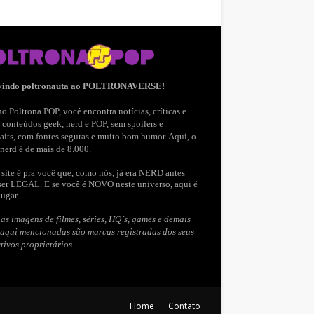
vindo poltronauta ao POLTRONAVERSE!
o Poltrona POP, você encontra notícias, críticas e
 conteúdos geek, nerd e POP, sem spoilers e
aits, com fontes seguras e muito bom humor. Aqui, o
nerd é de mais de 8.000.
site é pra você que, como nós, já era NERD antes
ser LEGAL. E se você é NOVO neste universo, aqui é
lugar.
as imagens de filmes, séries, HQ´s, games e demais
 aqui mencionadas são marcas registradas dos seus
tivos proprietários.
Home
Contato