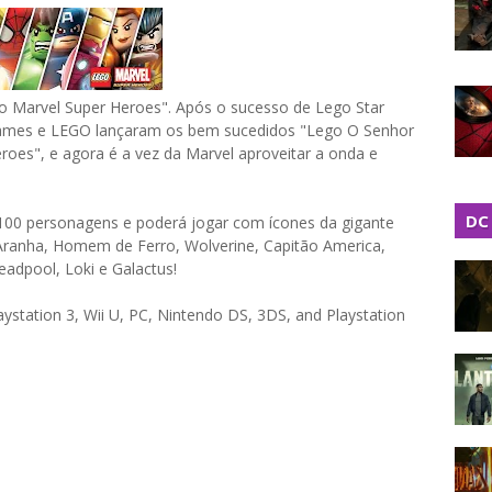
ego Marvel Super Heroes". Após o sucesso de Lego Star
ames e LEGO lançaram os bem sucedidos "Lego O Senhor
oes", e agora é a vez da Marvel aproveitar a onda e
DC
100 personagens e poderá jogar com ícones da gigante
anha, Homem de Ferro, Wolverine, Capitão America,
eadpool, Loki e Galactus!
ystation 3, Wii U, PC, Nintendo DS, 3DS, and Playstation