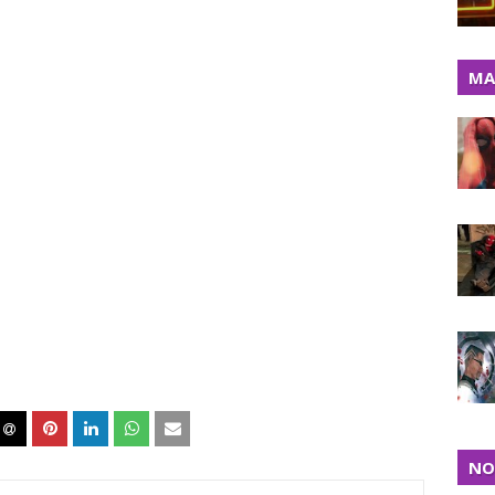
MA
NO