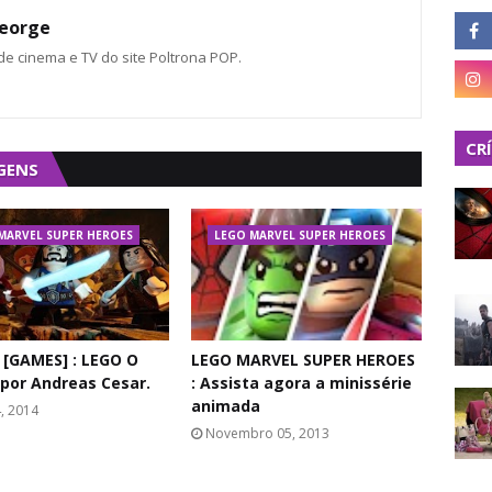
eorge
 de cinema e TV do site Poltrona POP.
CR
GENS
MARVEL SUPER HEROES
LEGO MARVEL SUPER HEROES
 [GAMES] : LEGO O
LEGO MARVEL SUPER HEROES
 por Andreas Cesar.
: Assista agora a minissérie
animada
4, 2014
Novembro 05, 2013