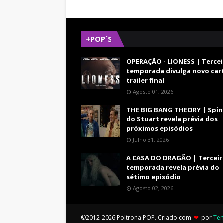
+POP´S
OPERAÇÃO - LIONESS | Tercei
temporada divulga novo car
trailer final
Agosto 01, 2026
THE BIG BANG THEORY | Spin
do Stuart revela prévia dos
próximos episódios
Julho 31, 2026
A CASA DO DRAGÃO | Terceir
temporada revela prévia do
sétimo episódio
Agosto 02, 2026
©2012-2026 Poltrona POP. Criado com
❤
por
Te