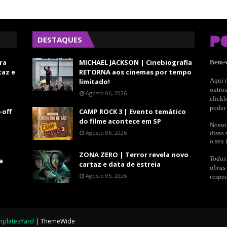
DESTAQUES
ra
MICHAEL JACKSON | Cinebiografia
Bem-
taz e
RETORNA aos cinemas por tempo
Aqui n
limitado!
outros
Agosto 06, 2026
clickb
poder 
-off
CAMP ROCK 3 | Evento temático
do filme acontece em SP
Nosso 
Agosto 06, 2026
disso 
o seu 
ZONA ZERO | Terror revela novo
Todas 
a
cartaz e data de estreia
obras
Agosto 05, 2026
respec
mplatesYard
|
ThemeWide