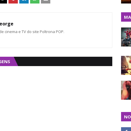
MA
eorge
 de cinema e TV do site Poltrona POP.
GENS
NO