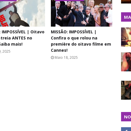
MA
 IMPOSSÍVEL | Oitavo
MISSÃO: IMPOSSÍVEL |
streia ANTES no
Confira o que rolou na
Saiba mais!
première do oitavo filme em
Cannes!
, 2025
Maio 18, 2025
NO