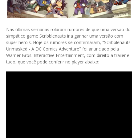
Nas últimas semanas rolaram rumores de que uma versão do
simpático game Scribblenauts iria ganhar uma versão com
super heróis. Hoje os rumores se confirmaram, "Scribblenauts
Unmasked - A DC Comics Adventure" foi anunciado pela
Warner Bros. Interactive Entertainment, com direito a trailer e
tudo, que você pode conferir no player abaixo: