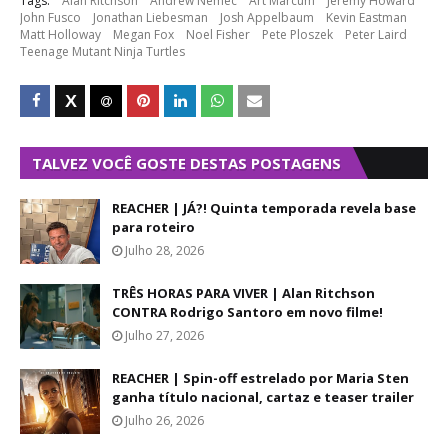
Tags:
Alan Ritchson
Andrew Nemec
Art Marcum
Jeremy Howard
John Fusco
Jonathan Liebesman
Josh Appelbaum
Kevin Eastman
Matt Holloway
Megan Fox
Noel Fisher
Pete Ploszek
Peter Laird
Teenage Mutant Ninja Turtles
TALVEZ VOCÊ GOSTE DESTAS POSTAGENS
REACHER | JÁ?! Quinta temporada revela base
para roteiro
Julho 28, 2026
TRÊS HORAS PARA VIVER | Alan Ritchson
CONTRA Rodrigo Santoro em novo filme!
Julho 27, 2026
REACHER | Spin-off estrelado por Maria Sten
ganha título nacional, cartaz e teaser trailer
Julho 26, 2026