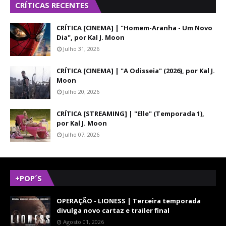
CRÍTICAS RECENTES
CRÍTICA [CINEMA] | "Homem-Aranha - Um Novo
Dia", por Kal J. Moon
Julho 31, 2026
CRÍTICA [CINEMA] | "A Odisseia" (2026), por Kal J.
Moon
Julho 20, 2026
CRÍTICA [STREAMING] | "Elle" (Temporada 1),
por Kal J. Moon
Julho 07, 2026
+POP´S
OPERAÇÃO - LIONESS | Terceira temporada
divulga novo cartaz e trailer final
Agosto 01, 2026