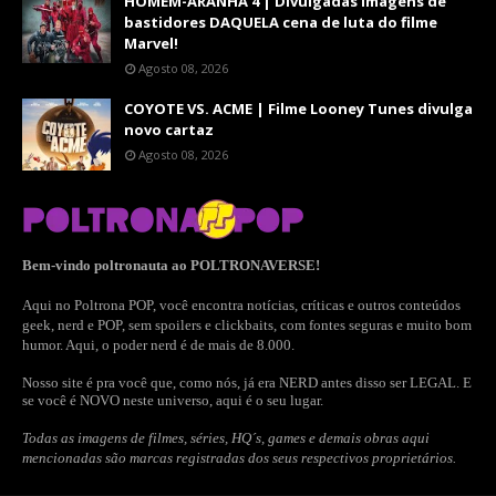
HOMEM-ARANHA 4 | Divulgadas imagens de
bastidores DAQUELA cena de luta do filme
Marvel!
Agosto 08, 2026
COYOTE VS. ACME | Filme Looney Tunes divulga
novo cartaz
Agosto 08, 2026
Bem-vindo poltronauta ao POLTRONAVERSE!
Aqui no Poltrona POP, você encontra notícias, críticas e outros conteúdos
geek, nerd e POP, sem spoilers e clickbaits, com fontes seguras e muito bom
humor. Aqui, o poder nerd é de mais de 8.000.
Nosso site é pra você que, como nós, já era NERD antes disso ser LEGAL. E
se você é NOVO neste universo, aqui é o seu lugar.
Todas as imagens de filmes, séries, HQ´s, games e demais obras aqui
mencionadas são marcas registradas dos seus respectivos proprietários.