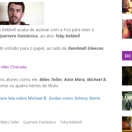
y Kebbell acaba de assinar com a Fox para viver o
Quarteto Fantástico
, ao ator
Toby Kebbell
.
 do estúdio para o papel, ao lado de
Domhnall Gleeson
,
DC
o vilão Charada
.
ens atores como ele.
Miles Teller, Kate Mara, Michael B.
mo os quatro heróis do título.
Evans fala sobre Michael B. Jordan como Johnny Storm
.
Miles Teller
Quarteto Fantástico
Toby Kebbell