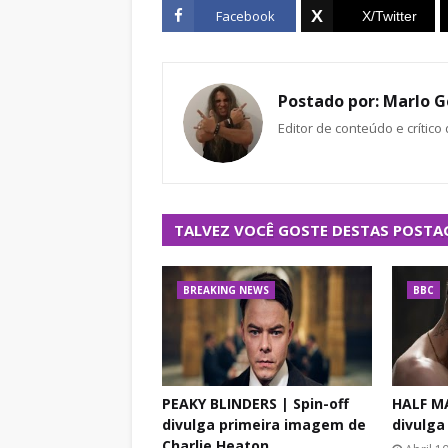
Facebook
Postado por:
Marlo G
Editor de conteúdo e crítico
TALVEZ VOCÊ GOSTE DESTAS POSTA
BREAKING NEWS
BBC
PEAKY BLINDERS | Spin-off
HALF MA
divulga primeira imagem de
divulga 
Charlie Heaton