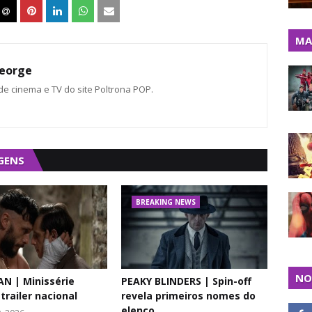
MA
eorge
 de cinema e TV do site Poltrona POP.
GENS
BREAKING NEWS
NO
N | Minissérie
PEAKY BLINDERS | Spin-off
trailer nacional
revela primeiros nomes do
elenco