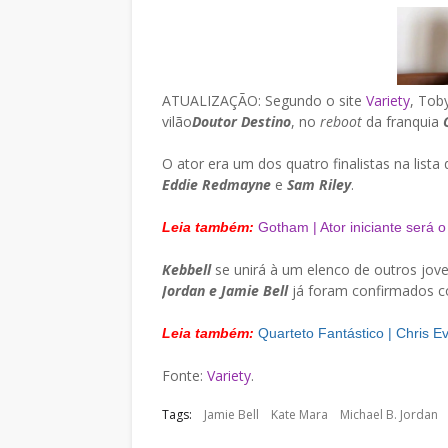
ATUALIZAÇÃO: Segundo o site
Variety
, Tob
vilão
Doutor Destino
, no
reboot
da franquia
O ator era um dos quatro finalistas na lista
Eddie Redmayne
e
Sam Riley
.
Leia também:
Gotham | Ator iniciante será 
Kebbell
se unirá à um elenco de outros jov
Jordan e Jamie Bell
já foram confirmados co
Leia também:
Quarteto Fantástico | Chris 
Fonte:
Variety
.
Tags:
Jamie Bell
Kate Mara
Michael B. Jordan