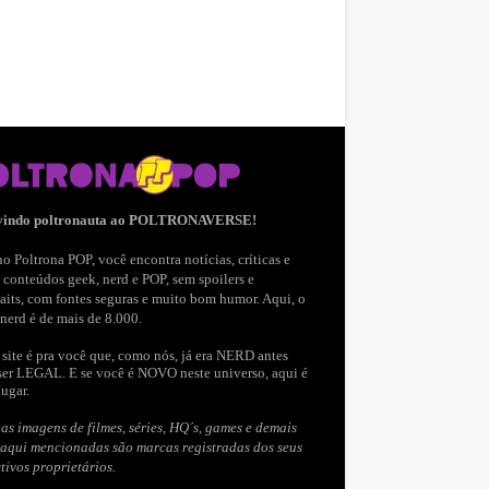
vindo poltronauta ao POLTRONAVERSE!
o Poltrona POP, você encontra notícias, críticas e
 conteúdos geek, nerd e POP, sem spoilers e
aits, com fontes seguras e muito bom humor. Aqui, o
nerd é de mais de 8.000.
site é pra você que, como nós, já era NERD antes
ser LEGAL. E se você é NOVO neste universo, aqui é
lugar.
as imagens de filmes, séries, HQ´s, games e demais
 aqui mencionadas são marcas registradas dos seus
tivos proprietários.