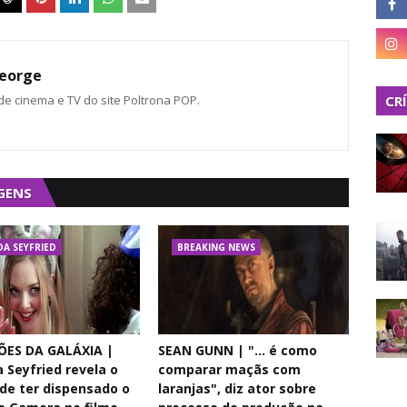
eorge
 de cinema e TV do site Poltrona POP.
CR
GENS
A SEYFRIED
BREAKING NEWS
ÕES DA GALÁXIA |
SEAN GUNN | "... é como
Seyfried revela o
comparar maçãs com
de ter dispensado o
laranjas", diz ator sobre