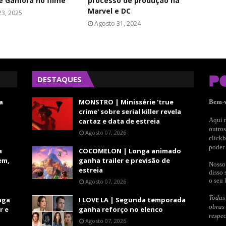
e Gamora no filme
processo de produção na
Marvel e DC
23, 2025
Agosto 31, 2024
DESTAQUES
a
MONSTRO | Minissérie 'true
Bem-
crime' sobre serial killer revela
Aqui n
cartaz e data de estreia
outros
Agosto 07, 2026
clickb
poder 
a
COCOMELON | Longa animado
em,
ganha trailer e previsão de
Nosso 
estreia
disso 
o seu 
Agosto 07, 2026
Todas 
nga
I LOVE LA | Segunda temporada
obras
r e
ganha reforço no elenco
respec
Agosto 07, 2026