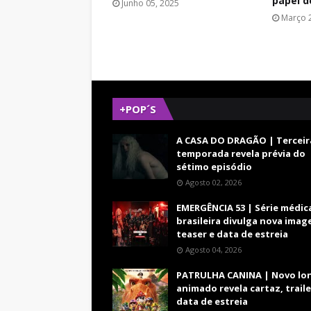
papel d
Junho 05, 2025
Março 
+POP´S
A CASA DO DRAGÃO | Terceir
temporada revela prévia do
sétimo episódio
Agosto 02, 2026
EMERGÊNCIA 53 | Série médic
brasileira divulga nova imag
teaser e data de estreia
Agosto 04, 2026
PATRULHA CANINA | Novo lo
animado revela cartaz, traile
data de estreia