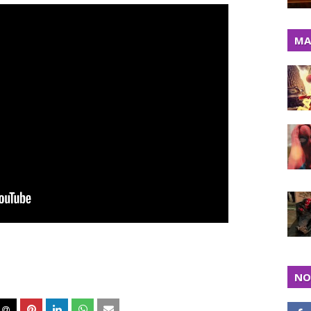
MA
NO