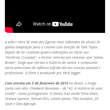
A vida e obra de uma das figuras mais influentes do século XX
ganha adaptação para o cinema com direção de Tate Taylor.
Depois de ter recebido quatro indicações ao Oscar por
“Histórias Cruzadas”, o diretor retorna aos cinemas com “James
Brown”, longa que retrata a história do cantor e compositor
norte-americano da infância sofrida até seu sucesso pessoal e
profissional. O filme é produzido por Mick Jagger.
Com estreia em 5 de fevereiro de 2015
no Brasil, o longa
conta com ator Chadwick Boseman – de “42: A História de uma
Lenda” - como protagonista. O elenco traz ainda Viola Davis,
Octavia Spencer, Nelsan Ellis, Lennie James, Tika Sumpter, Jill
Scott e Dan Aykroyd.