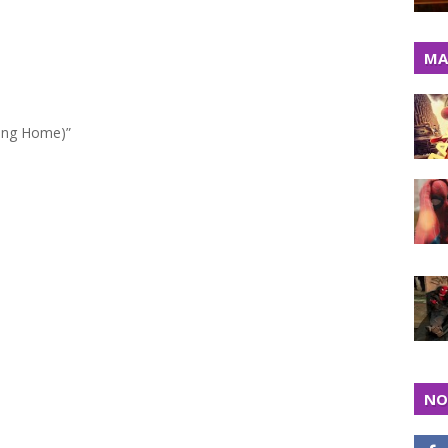
MA
oing Home)”
NO