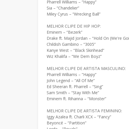
Pharrell Williams – “Happy”
Sia – “Chandelier”
Miley Cyrus – “Wrecking Ball”
MELHOR CLIPE DE HIP HOP:
Eminem – “Bezerk”
Drake ft. Majid Jordan – “Hold On (We're G
Childish Gambino – “3005”
Kanye West – “Black Skinhead”
Wiz Khalifa – “We Dem Boyz”
MELHOR CLIPE DE ARTISTA MASCULINO:
Pharrell Williams – “Happy”
John Legend – “All Of Me”
Ed Sheeran ft. Pharrell – “Sing”
Sam Smith – “Stay With Me”
Eminem ft. Rihanna – “Monster”
MELHOR CLIPE DE ARTISTA FEMININO:
Iggy Azalea ft. Charli XCX – “Fancy”
Beyoncé – “Partition”
Lorde – “Royals”