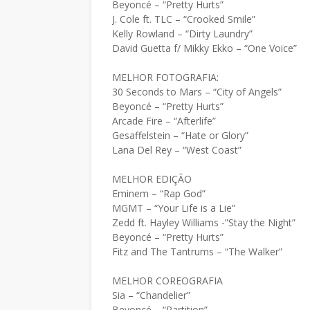
Beyoncé – “Pretty Hurts”
J. Cole ft. TLC – “Crooked Smile”
Kelly Rowland – “Dirty Laundry”
David Guetta f/ Mikky Ekko – “One Voice”
MELHOR FOTOGRAFIA:
30 Seconds to Mars – “City of Angels”
Beyoncé – “Pretty Hurts”
Arcade Fire – “Afterlife”
Gesaffelstein – “Hate or Glory”
Lana Del Rey – “West Coast”
MELHOR EDIÇÃO
Eminem – “Rap God”
MGMT – “Your Life is a Lie”
Zedd ft. Hayley Williams -”Stay the Night”
Beyoncé – “Pretty Hurts”
Fitz and The Tantrums – “The Walker”
MELHOR COREOGRAFIA
Sia – “Chandelier”
Beyoncé – “Partition”