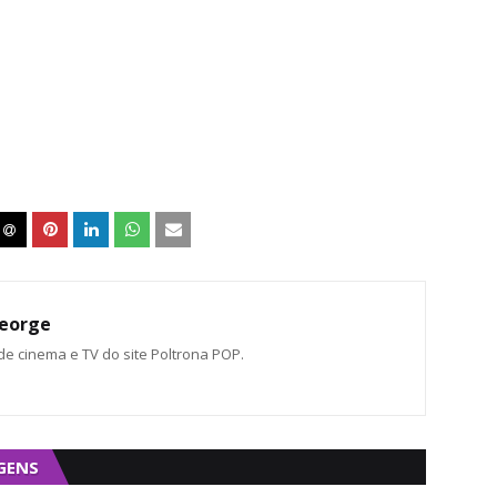
eorge
 de cinema e TV do site Poltrona POP.
GENS