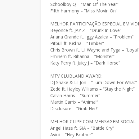
Schoolboy Q – “Man Of The Year”
Fifth Harmony – “Miss Movin On”
MELHOR PARTICIPAÇÃO ESPECIAL EM VID
Beyoncé ft. JAY Z – “Drunk In Love”
Ariana Grande ft. Iggy Azalea – “Problem”
Pitbull ft. Ke$ha – “Timber”
Chris Brown ft. Lil Wayne and Tyga – “Loyal
Eminem ft. Rihanna – “Monster”
Katy Perry ft. Juicy J – “Dark Horse”
MTV CLUBLAND AWARD:
DJ Snake & Lil Jon – “Turn Down For What”
Zedd ft. Hayley Williams – “Stay the Night”
Calvin Harris – “Summer”
Martin Garrix – “Animal”
Disclosure – “Grab Her!”
MELHOR CLIPE COM MENSAGEM SOCIAL:
Angel Haze ft. SIA – “Battle Cry”
Avicii – “Hey Brother”