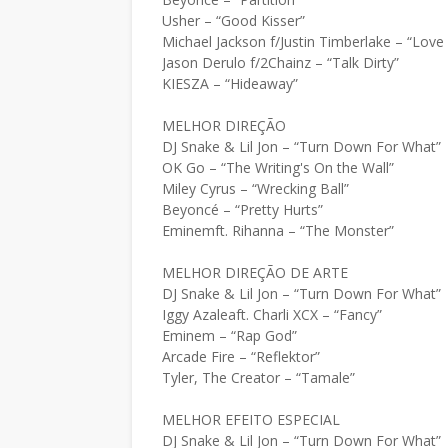
Usher – “Good Kisser”
Michael Jackson f/Justin Timberlake – “Love
Jason Derulo f/2Chainz – “Talk Dirty”
KIESZA – “Hideaway”
MELHOR DIREÇÃO
DJ Snake & Lil Jon – “Turn Down For What”
OK Go – “The Writing's On the Wall”
Miley Cyrus – “Wrecking Ball”
Beyoncé – “Pretty Hurts”
Eminemft. Rihanna – “The Monster”
MELHOR DIREÇÃO DE ARTE
DJ Snake & Lil Jon – “Turn Down For What”
Iggy Azaleaft. Charli XCX – “Fancy”
Eminem – “Rap God”
Arcade Fire – “Reflektor”
Tyler, The Creator – “Tamale”
MELHOR EFEITO ESPECIAL
DJ Snake & Lil Jon – “Turn Down For What”