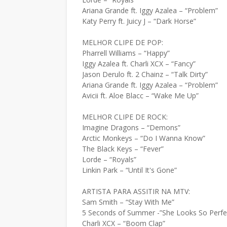
Ariana Grande ft. Iggy Azalea – “Problem”
Katy Perry ft. Juicy J – “Dark Horse”
MELHOR CLIPE DE POP:
Pharrell Williams – “Happy”
Iggy Azalea ft. Charli XCX – “Fancy”
Jason Derulo ft. 2 Chainz – “Talk Dirty”
Ariana Grande ft. Iggy Azalea – “Problem”
Avicii ft. Aloe Blacc – “Wake Me Up”
MELHOR CLIPE DE ROCK:
Imagine Dragons – “Demons”
Arctic Monkeys – “Do I Wanna Know”
The Black Keys – “Fever”
Lorde – “Royals”
Linkin Park – “Until It's Gone”
ARTISTA PARA ASSITIR NA MTV:
Sam Smith – “Stay With Me”
5 Seconds of Summer -”She Looks So Perfe
Charli XCX – “Boom Clap”