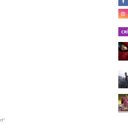
CR
ct”