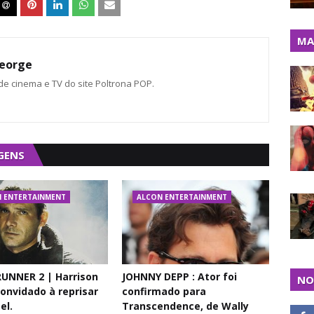
MA
eorge
 de cinema e TV do site Poltrona POP.
GENS
 ENTERTAINMENT
ALCON ENTERTAINMENT
UNNER 2 | Harrison
JOHNNY DEPP : Ator foi
NO
convidado à reprisar
confirmado para
el.
Transcendence, de Wally