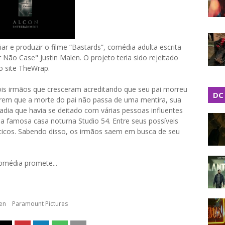
ar e produzir o filme “Bastards”, comédia adulta escrita
 Não Case" Justin Malen. O projeto teria sido rejeitado
o site TheWrap.
dois irmãos que cresceram acreditando que seu pai morreu
DC
rem que a morte do pai não passa de uma mentira, sua
dia que havia se deitado com várias pessoas influentes
a famosa casa noturna Studio 54. Entre seus possíveis
líticos. Sabendo disso, os irmãos saem em busca de seu
comédia promete...
len
Paramount Pictures