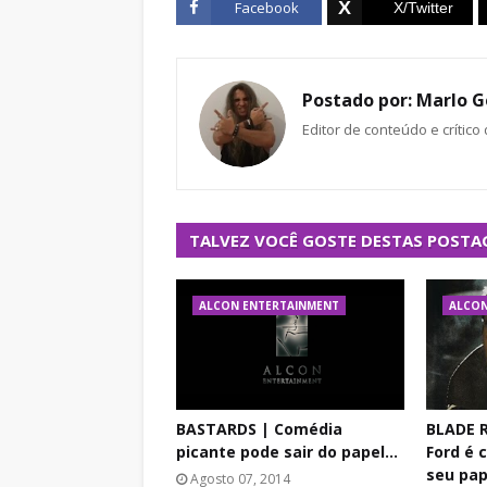
Facebook
Postado por:
Marlo G
Editor de conteúdo e crítico
TALVEZ VOCÊ GOSTE DESTAS POSTA
ALCON ENTERTAINMENT
ALCON
BASTARDS | Comédia
BLADE R
picante pode sair do papel...
Ford é 
seu pap
Agosto 07, 2014