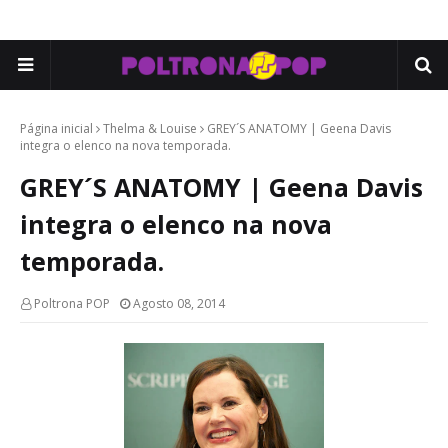
Página inicial
Thelma & Louise
GREY´S ANATOMY | Geena Davis
integra o elenco na nova temporada.
GREY´S ANATOMY | Geena Davis
integra o elenco na nova
temporada.
Poltrona POP
Agosto 08, 2014