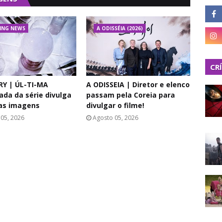
ING NEWS
A ODISSÉIA (2026)
CR
RY | ÚL-TI-MA
A ODISSEIA | Diretor e elenco
da da série divulga
passam pela Coreia para
as imagens
divulgar o filme!
05, 2026
Agosto 05, 2026