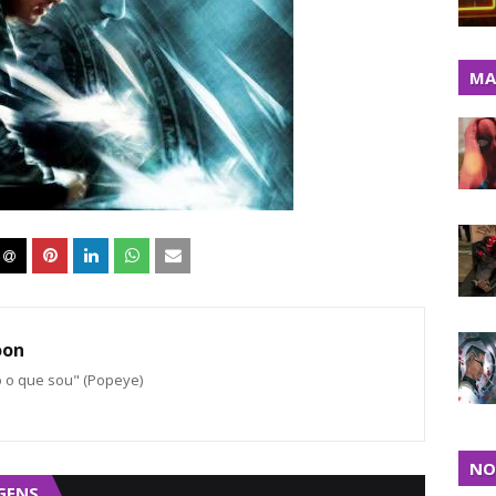
MA
oon
o o que sou" (Popeye)
NO
GENS