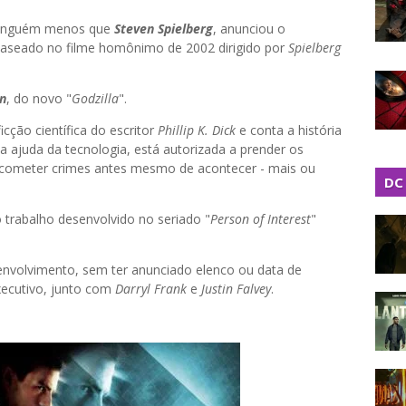
 ninguém menos que
Steven Spielberg
, anunciou o
baseado no filme homônimo de 2002 dirigido por
Spielberg
n
, do novo "
Godzilla
".
cção científica do escritor
Phillip K. Dick
e conta a história
a ajuda da tecnologia, está autorizada a prender os
 cometer crimes antes mesmo de acontecer - mais ou
DC
 trabalho desenvolvido no seriado "
Person
of
Interest
"
envolvimento, sem ter anunciado elenco ou data de
ecutivo, junto com
Darryl
Frank
e
Justin
Falvey
.