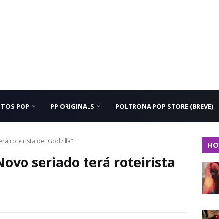
NTOS POP
PP ORIGINALS
POLTRONA POP STORE (BREVE)
á roteirista de "Godzilla"
HO
vo seriado terá roteirista