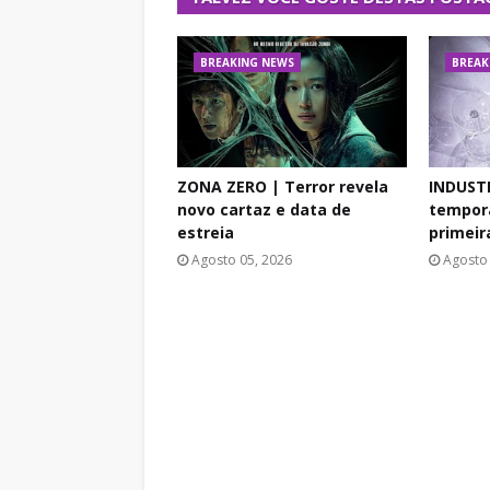
BREAKING NEWS
BREAK
ZONA ZERO | Terror revela
INDUST
novo cartaz e data de
tempora
estreia
primeir
Agosto 05, 2026
Agosto 