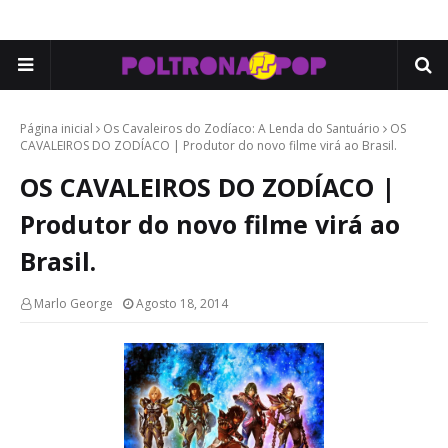
Página inicial
Os Cavaleiros do Zodíaco: A Lenda do Santuário
OS
CAVALEIROS DO ZODÍACO | Produtor do novo filme virá ao Brasil.
OS CAVALEIROS DO ZODÍACO |
Produtor do novo filme virá ao
Brasil.
Marlo George
Agosto 18, 2014