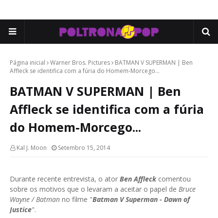
Página inicial
Warner Bros. Pictures
BATMAN V SUPERMAN | Ben
Affleck se identifica com a fúria do Homem-Morcego...
BATMAN V SUPERMAN | Ben
Affleck se identifica com a fúria
do Homem-Morcego...
Kal J. Moon
Setembro 15, 2014
Durante recente entrevista, o ator
Ben Affleck
comentou
sobre os motivos que o levaram a aceitar o papel de
Bruce
Wayne / Batman
no filme "
Batman V Superman - Dawn
of
Justice
".