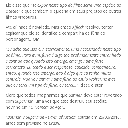
Ele disse que "
se expor nesse tipo de filme seria uma espécie de
citação
" e que também o ajudaria em seus projetos de outros
filmes vindouros.
Até aí, nada é novidade. Mas então
Affleck
resolveu tentar
explicar que ele se identifica e compartilha da fúria do
personagem... Oi?
"
Eu acho que isso é, historicamente, uma necessidade nesse tipo
de filme. Para mim, fúria é algo tão profundamente entranhado
e contido que quando isso emerge, emerge numa forte
correnteza. Eu tendo a ser respeitoso, educado, companheiro...
Então, quando isso emerge, não é algo que eu tenha muito
controle. Não vou entrar numa fúria ao estilo Wolverine mas
que eu terei um tipo de fúria, eu terei...
", disse o ator.
Claro que todos imaginamos que
Batman
deve estar revoltado
com
Superman
, uma vez que este destruiu seu satélite
novinho em "
O Homem de Aço
"...
"
Batman V Superman - Dawn
of
Justice
" estreia em 25/03/2016,
ainda sem previsão no
Brasil
.