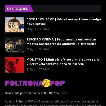
DESTAQUES
COYOTE VS. ACME | Filme Looney Tunes divulga
novo cartaz
Agosto 08, 2026
TERCEIRO CINEMA | Programa de entrevistas
mostra bastidores do audiovisual brasileiro
Agosto 08, 2026
MONSTRO | Minissérie 'true crime' sobre serial
killer revela cartaz e data de estreia
Agosto 07, 2026
Bem-vindo poltronauta ao POLTRONAVERSE!
Aqui no Poltrona POP, você encontra notícias, críticas e outros conteúdos
geek, nerd e POP, sem spoilers e clickbaits, com fontes seguras e muito bom