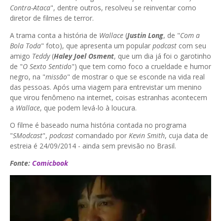
Contra-Ataca
", dentre outros, resolveu se reinventar como
diretor de filmes de terror.
A trama conta a história de
Wallace
(
Justin Long
, de "
Com a
Bola Toda
" foto), que apresenta um popular
podcast
com seu
amigo
Teddy
(
Haley Joel
Osment
, que um dia já foi o garotinho
de "
O Sexto Sentido
") que tem como foco a crueldade e humor
negro, na "
missão
" de mostrar o que se esconde na vida real
das pessoas. Após uma viagem para entrevistar um menino
que virou fenômeno na internet, coisas estranhas acontecem
a
Wallace
, que podem levá-lo à loucura.
O filme é baseado numa história contada no programa
"
SModcast
",
podcast
comandado por
Kevin
Smith
, cuja data de
estreia é 24/09/2014 - ainda sem previsão no Brasil.
Fonte:
Comicbook