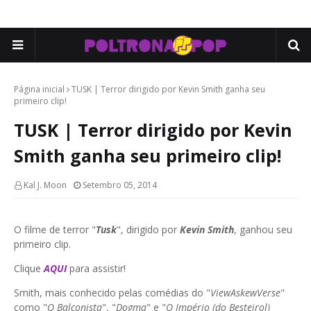
Página inicial
TUSK | Terror dirigido por Kevin Smith ganha seu
primeiro clip!
TUSK | Terror dirigido por Kevin
Smith ganha seu primeiro clip!
Kal J. Moon
Setembro 05, 2014
O filme de terror "
Tusk
", dirigido por
Kevin Smith
, ganhou seu
primeiro clip.
Clique
AQUI
para assistir!
Smith, mais conhecido pelas comédias do "
ViewAskewVerse
"
como "
O Balconista
", "
Dogma
" e "
O Império (do Besteirol)