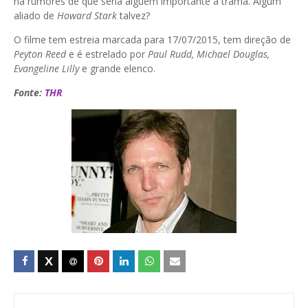
há rumores de que seria alguém importante à trama. Algum
aliado de
Howard
Stark
talvez?
O filme tem estreia marcada para 17/07/2015, tem direção de
Peyton Reed
e é estrelado por
Paul
Rudd
, Michael Douglas,
Evangeline
Lilly
e grande elenco.
Fonte:
THR