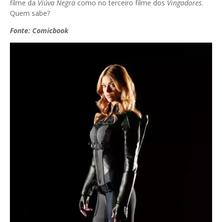
filme da
Viúva
Negra
como no terceiro filme dos
Vingadores
.
Quem sabe?
Fonte:
Comicbook