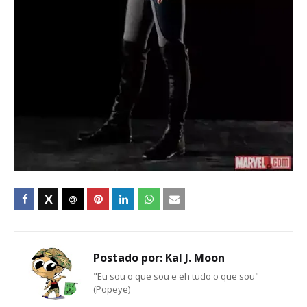
Postado por:
Kal J. Moon
"Eu sou o que sou e eh tudo o que sou"
(Popeye)