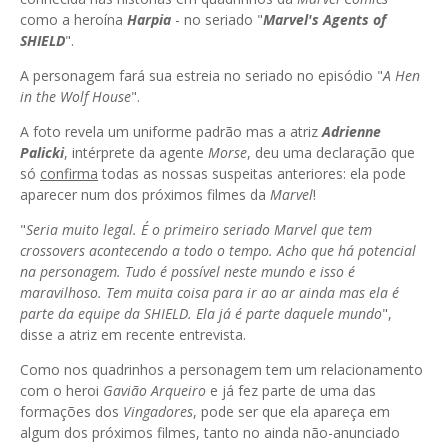
como a heroína
Harpia
- no seriado "
Marvel's
Agents
of
SHIELD
".
A personagem fará sua estreia no seriado no episódio "
A
Hen
in
the
Wolf House
".
A foto revela um uniforme padrão mas a atriz
Adrienne
Palicki
, intérprete da agente
Morse
, deu uma declaração que
só
confirma
todas as nossas suspeitas anteriores: ela pode
aparecer num dos próximos filmes da
Marvel
!
"
Seria muito legal. É o primeiro seriado Marvel que tem
crossovers
acontecendo a todo o tempo. Acho que há potencial
na personagem. Tudo é possível neste mundo e isso é
maravilhoso. Tem muita coisa para ir ao ar ainda mas ela é
parte da equipe da SHIELD. Ela
já
é parte
daquele
mundo
",
disse a atriz em recente entrevista.
Como nos quadrinhos a personagem tem um relacionamento
com o heroi
Gavião
Arqueiro
e já fez parte de uma das
formações dos
Vingadores
, pode ser que ela apareça em
algum dos próximos filmes, tanto no ainda não-anunciado