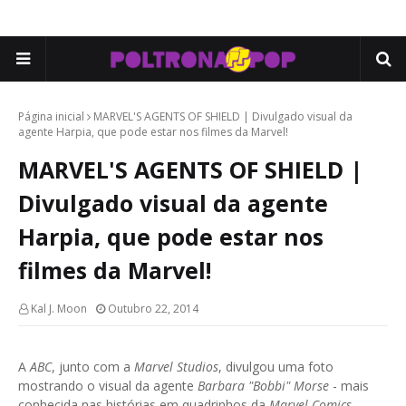
Página inicial
MARVEL'S AGENTS OF SHIELD | Divulgado visual da
agente Harpia, que pode estar nos filmes da Marvel!
MARVEL'S AGENTS OF SHIELD |
Divulgado visual da agente
Harpia, que pode estar nos
filmes da Marvel!
Kal J. Moon
Outubro 22, 2014
A
ABC
, junto com a
Marvel Studios
, divulgou uma foto
mostrando o visual da agente
Barbara "
Bobbi
" Morse
- mais
conhecida nas histórias em quadrinhos da
Marvel Comics