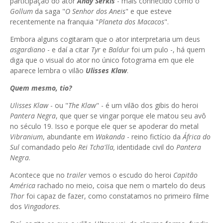
participação do ator
Andy
Serkis
- mais conhecido como o
Gollum
da saga "
O Senhor dos
Aneis
" e que esteve
recentemente na franquia "
Planeta dos Macacos
".
Embora alguns cogitaram que o ator interpretaria um deus
asgardiano
- e daí a citar
Tyr
e
Baldur
foi um pulo -, há quem
diga que o visual do ator no único fotograma em que ele
aparece lembra o vilão
Ulisses
Klaw
.
Quem mesmo, tio?
Ulisses
Klaw
- ou "
The
Klaw
" - é um vilão dos gibis do heroi
Pantera Negra
, que quer se vingar porque ele matou seu avô
no século 19. Isso e porque ele quer se apoderar do metal
Vibranium
, abundante em
Wakanda
- reino fictício da
África do
Sul
comandado pelo
Rei
Tcha'lla
,
identidade civil do
Pantera
Negra
.
Acontece que no
trailer
vemos o escudo do heroi
Capitão
América
rachado no meio, coisa que nem o martelo do deus
Thor
foi capaz de fazer, como constatamos no primeiro filme
dos
Vingadores
.