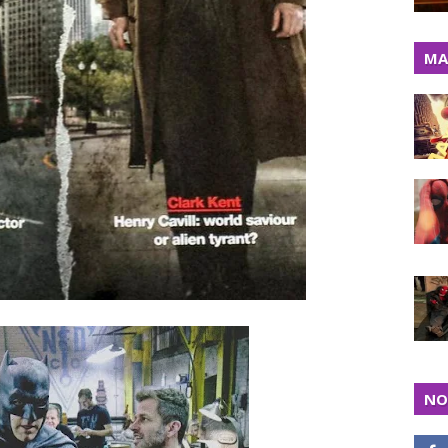
MA
NO