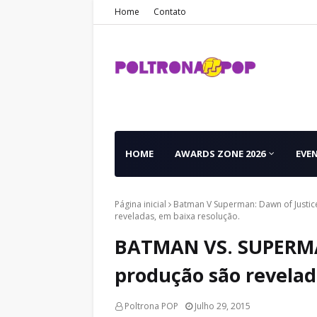
Home
Contato
HOME
AWARDS ZONE 2026
EVE
Página inicial
Batman V Superman: Dawn of Justic
reveladas, em baixa resolução.
BATMAN VS. SUPERMA
produção são revelad
Poltrona POP
Julho 29, 2015