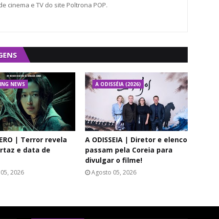
 de cinema e TV do site Poltrona POP.
GENS
ING NEWS
A ODISSÉIA (2026)
RO | Terror revela
A ODISSEIA | Diretor e elenco
rtaz e data de
passam pela Coreia para
divulgar o filme!
05, 2026
Agosto 05, 2026