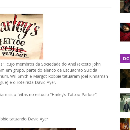
DC
s", cujo membros da Sociedade do Anel (exceto John
em em grupo, parte do elenco de Esquadrão Suicida
m. Will Smith e Margot Robbie tatuaram Joel Kinnaman
ue) e o roteirista David Ayer.
am sido feitas no estúdio “Harley’s Tattoo Parlour”.
bbie tatuando David Ayer