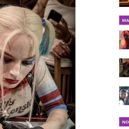
MA
NO