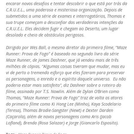
encarar novos desafios e tentar descobrir o que está por trás da
C.R.U.E.L., uma poderosa e misteriosa organização. Depois de
submetidos a uma série de exames e interrogatórios, Thomas e
sua trupe começam a desconfiar das verdadeiras intenções da
C.R.U.E.L. Eles decidem fugir e chegam ao Deserto, um lugar
desolado e cheio de obstáculos perigosos.
Dirigido por Wes Ball, o mesmo diretor do primeiro filme, “Maze
Runner: Prova de Fogo” é baseado no segundo livro da série
Maze Runner, de James Dashner, que já vendeu mais de três
milhões de cópias. “Algumas coisas tiveram que mudar, mas eu
vi de perto o tremendo esforço que eles fizeram para preservar
os personagens, o enredo e o espírito daquele universo. Eu não
poderia estar mais satisfeito”, diz Dashner sobre o roteiro do
filme, assinado por T.S. Nowlin. Além de Dylan O’Brien como
Thomas, “Maze Runner: Prova de Fogo” traz de volta os atores
do primeiro filme como Ki Hong Lee (Minho), Kaya Scodelario
(Teresa), Thomas Brodie-Sangster (Newt) e Dexter Darden
(Caçarola), além de novos personagens como Aris (Jacob
Lofland), Brenda (Rosa Salazar) e Jorge (Giancarlo Esposito).