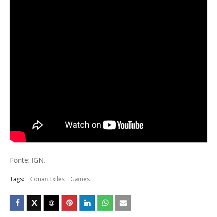
Fonte: IGN.
Tags:
Conan Exiles
Games