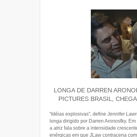
LONGA DE DARREN ARONOF
PICTURES BRASIL, CHEG
“Idéias explosivas”, define Jennifer L
longa dirigido por Darren Aronosfky. E
a atriz fala sobre a intensidade crescen
enérgicas em que JLaw contracena com Mi