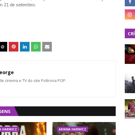
em 21 de setembro.
CR
eorge
 de cinema e TV do site Poltrona POP.
GENS
A HARWICZ
ARIANA HARWICZ