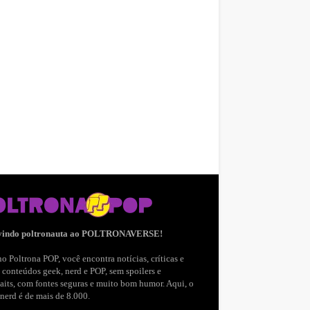
vindo poltronauta ao POLTRONAVERSE!
o Poltrona POP, você encontra notícias, críticas e
 conteúdos geek, nerd e POP, sem spoilers e
aits, com fontes seguras e muito bom humor. Aqui, o
nerd é de mais de 8.000.