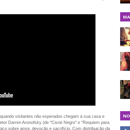
MA
NO
a quando visitantes não esperados chegam à sua casa e
iretor Darren Aronofsky (de “Cisne Negro” e “Requiem para
co sobre amor, devoção e sacrifício. Com distribuição da