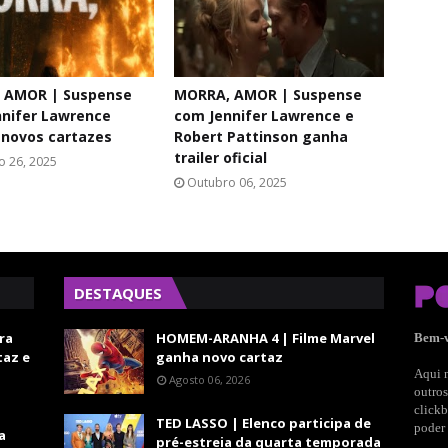
 AMOR | Suspense
MORRA, AMOR | Suspense
nifer Lawrence
com Jennifer Lawrence e
 novos cartazes
Robert Pattinson ganha
trailer oficial
o 26, 2025
Outubro 06, 2025
DESTAQUES
ra
HOMEM-ARANHA 4 | Filme Marvel
Bem-
taz e
ganha novo cartaz
Aqui n
Agosto 06, 2026
outros
clickb
TED LASSO | Elenco participa de
poder 
a
pré-estreia da quarta temporada