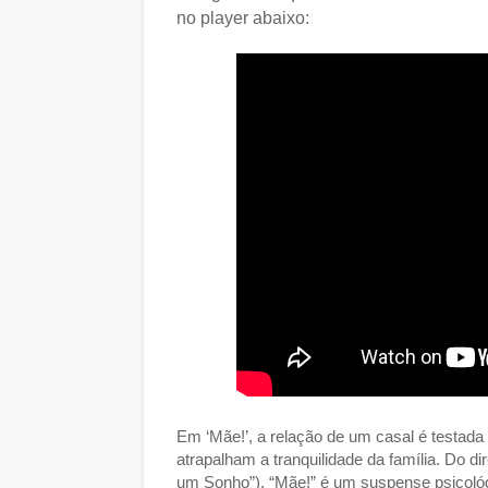
no player abaixo:
Em ‘Mãe!’, a relação de um casal é testad
atrapalham a tranquilidade da família. Do d
um Sonho”), “Mãe!” é um suspense psicológi