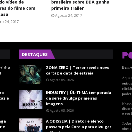
do vídeo de
brasileiro sobre DDA ganha
res do filme com
primeiro trailer
Rosa
Agosto 24, 2017
ro 24, 2017
DESTAQUES
r' é o
ZONA ZERO | Terror revela novo
Bem-
!
cartaz e data de estreia
Aqui n
Agosto 05, 2026
outros
clickb
ra
INDUSTRY | ÚL-TI-MA temporada
poder 
taz e
da série divulga primeiras
imagens
Nosso 
disso 
Agosto 05, 2026
o seu 
nga
A ODISSEIA | Diretor e elenco
Todas 
r e
passam pela Coreia para divulgar
obras