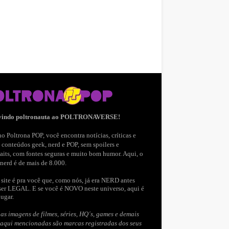
vindo poltronauta ao POLTRONAVERSE!
o Poltrona POP, você encontra notícias, críticas e
 conteúdos geek, nerd e POP, sem spoilers e
aits, com fontes seguras e muito bom humor. Aqui, o
nerd é de mais de 8.000.
site é pra você que, como nós, já era NERD antes
ser LEGAL. E se você é NOVO neste universo, aqui é
lugar.
as imagens de filmes, séries, HQ´s, games e demais
 aqui mencionadas são marcas registradas dos seus