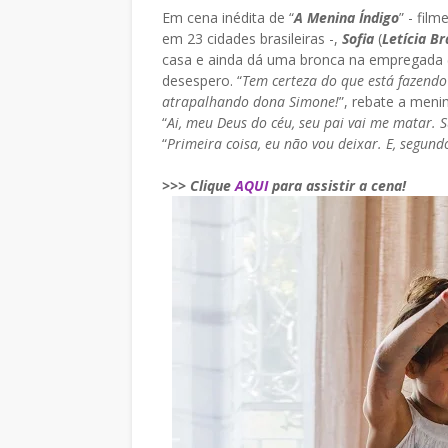
Em cena inédita de “
A Menina Índigo
” - film
em 23 cidades brasileiras -,
Sofia
(
Letícia B
casa e ainda dá uma bronca na empregada 
desespero. “
Tem certeza do que está fazendo
atrapalhando dona Simone!
”, rebate a men
“
Ai, meu Deus do céu, seu pai vai me matar.
“
Primeira coisa, eu não vou deixar. E, segun
>>> Clique
AQUI
para assistir a cena!