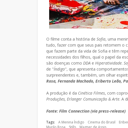
O filme conta a história de
Sofia
, uma menin
tudo, fazer com que seus pais retomem o 
que fazem parte da vida de Sofia e têm repe
necessidades dos filhos, qual o papel da e
são doenças como
DDA
e
Hiperatividade
.
So
de "
Índigo
", que apresenta comportamentos
surpreendentes e, também, um olhar espirit
Rosa, Fernanda Machado, Eriberto Leão, Pa
A produção é da
Cinética Filmes
, com copr
Produções, Erlanger Comunicação & Arte
. A 
Fonte: Film Connection (via press-release)
Tags:
A Menina Índigo
Cinema do Brasil
Eribe
Murilo Rosa
Stills
Wagner de Assis