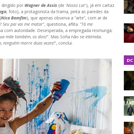
e dirigido por
Wagner de Assis
(de '
Nosso Lar
'), já em cartaz
raga
, foto), a protagonista da trama, pinta as paredes da
(
Nica Bomfim
), que apenas observa a “arte”, com ar de
? Seu pai vai me matar
”, questiona, aflita. “
Tá me
ina com autoridade. Desesperada, a empregada resmunga;
 Sua mãe também, os dois!
”. Mas Sofia não se intimida:
do, ninguém morre duas vezes!
”, conclui.
DC