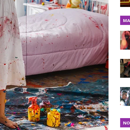
MA
NO