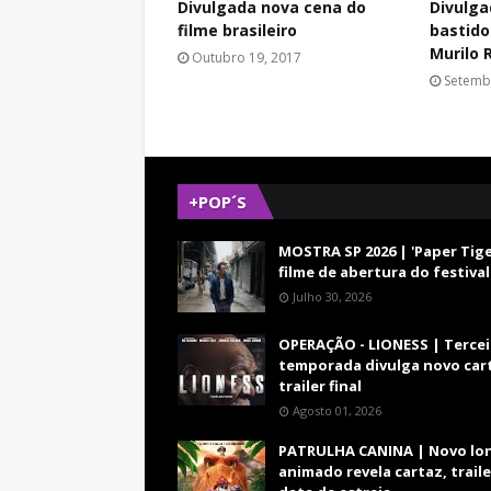
Divulgada nova cena do
Divulga
filme brasileiro
bastido
Murilo 
Outubro 19, 2017
Setemb
+POP´S
MOSTRA SP 2026 | 'Paper Tige
filme de abertura do festival
Julho 30, 2026
OPERAÇÃO - LIONESS | Tercei
temporada divulga novo car
trailer final
Agosto 01, 2026
PATRULHA CANINA | Novo lo
animado revela cartaz, traile