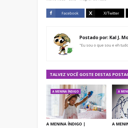
Facebook
Postado por:
Kal J. M
"Eu sou o que sou e eh tud
TALVEZ VOCÊ GOSTE DESTAS POSTA
A MENINA ÍNDIGO
A MEN
A MENINA ÍNDIGO |
A MENI