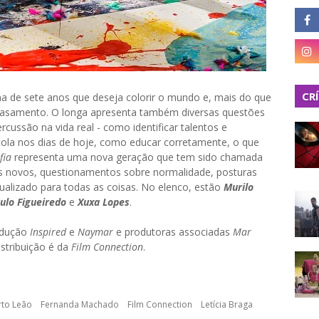
CR
a de sete anos que deseja colorir o mundo e, mais do que
casamento. O longa apresenta também diversas questões
rcussão na vida real - como identificar talentos e
scola nos dias de hoje, como educar corretamente, o que
fia
representa uma nova geração que tem sido chamada
 novos, questionamentos sobre normalidade, posturas
ualizado para todas as coisas. No elenco, estão
Murilo
ulo Figueiredo
e
Xuxa Lopes
.
odução
Inspired
e
Naymar
e produtoras associadas
Mar
distribuição é da
Film Connection
.
rto Leão
Fernanda Machado
Film Connection
Letícia Braga