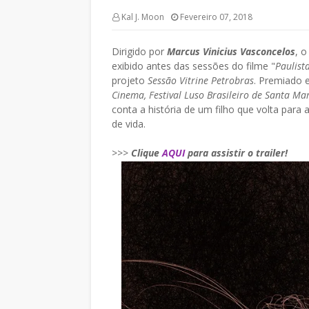
Kal J. Moon
Fevereiro 07, 2018
Dirigido por
Marcus Vinicius Vasconcelos
, o
exibido antes das sessões do filme "
Paulist
projeto
Sessão Vitrine Petrobras
. Premiado 
Cinema, Festival Luso Brasileiro de Santa Ma
conta a história de um filho que volta para
de vida.
>>>
Clique
AQUI
para assistir o trailer!