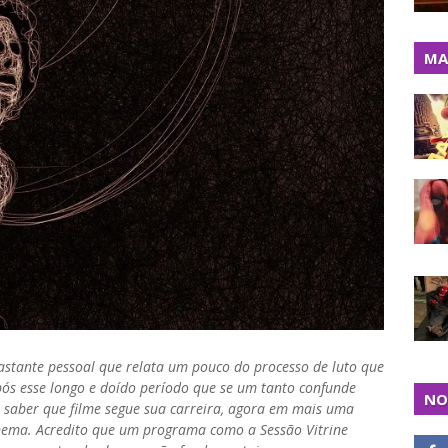
MA
astante pessoal que relata um pouco do processo de luto que
ós esse longo e doído período que se um tanto confunde
NO
em saber que filme segue sua carreira, agora em mais uma
cinema. Acredito que um programa como a Sessão Vitrine