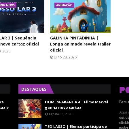
ING NEWS
ANIMAÇÃO
AR 3 | Sequência
GALINHA PINTADINHA |
 novo cartaz oficial
Longa animado revela trailer
oficial
0, 2026
Julho 28, 2026
DESTAQUES
ra
HOMEM-ARANHA 4 | Filme Marvel
Bem-
taz e
ganha novo cartaz
Aqui n
Agosto 06, 2026
outros
clickb
TED LASSO | Elenco participa de
poder 