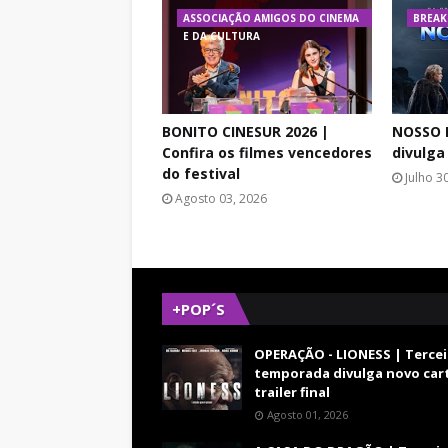
ASSOCIAÇÃO AMIGOS DO CINEMA
BREAK
E DA CULTURA
BONITO CINESUR 2026 |
NOSSO L
Confira os filmes vencedores
divulga
do festival
Julho 3
Agosto 03, 2026
+POP´S
OPERAÇÃO - LIONESS | Tercei
temporada divulga novo car
trailer final
Agosto 01, 2026