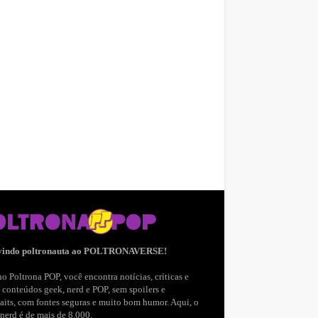
vindo poltronauta ao POLTRONAVERSE!
o Poltrona POP, você encontra notícias, críticas e
 conteúdos geek, nerd e POP, sem spoilers e
aits, com fontes seguras e muito bom humor. Aqui, o
nerd é de mais de 8.000.