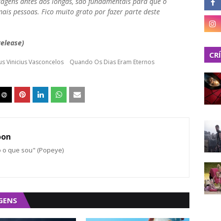
ragens antes dos longas, são fundamentais para que o
is pessoas. Fico muito grato por fazer parte deste
release)
CR
s Vinicius Vasconcelos
Quando Os Dias Eram Eternos
oon
o o que sou" (Popeye)
GENS