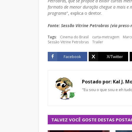
Petrobras, que se propõe a exibir curtas met
formato de menor duração chegue a mais e ma
programa
", explica o diretor.
Fonte: Sessão Vitrine Petrobras (via press-
Tags:
Cinema do Brasil
curta-metragem
Marcu
Sessão Vitrine Petrobras
Trailer
Facebook
Postado por:
Kal J. M
"Eu sou o que sou e eh tud
TALVEZ VOCÊ GOSTE DESTAS POSTA