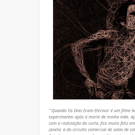
"
'Quando Os Dias Eram Eternos' é um filme b
experimentei após a morte de minha mãe. Ap
com a realização do curta, fico muito feliz 
janela: a do circuíto comercial de salas de 