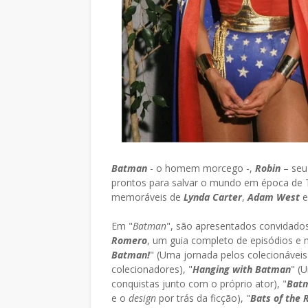
Batman
- o homem morcego -,
Robin
– seu
prontos para salvar o mundo em época de T
memoráveis de
Lynda Carter
,
Adam West
Em "
Batman
", são apresentados convidado
Romero
, um guia completo de episódios e 
Batman!
" (Uma jornada pelos colecionáveis
colecionadores), "
Hanging with Batman
" (
conquistas junto com o próprio ator), "
Batm
e o
design
por trás da ficção), "
Bats of the 