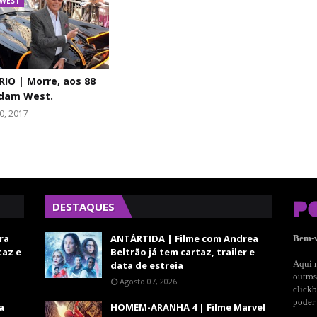
WEST
IO | Morre, aos 88
Adam West.
0, 2017
DESTAQUES
ra
ANTÁRTIDA | Filme com Andrea
Bem-
taz e
Beltrão já tem cartaz, trailer e
Aqui n
data de estreia
outros
Agosto 07, 2026
clickb
poder 
a
HOMEM-ARANHA 4 | Filme Marvel