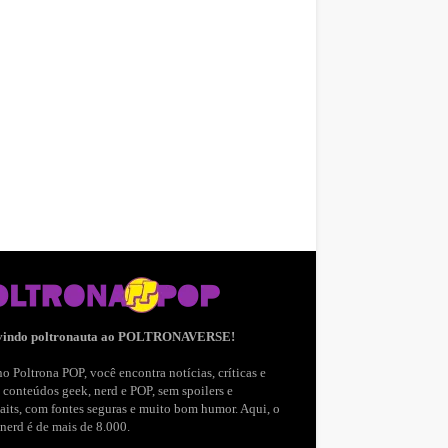
vindo poltronauta ao POLTRONAVERSE!
o Poltrona POP, você encontra notícias, críticas e
 conteúdos geek, nerd e POP, sem spoilers e
aits, com fontes seguras e muito bom humor. Aqui, o
nerd é de mais de 8.000.