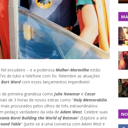
MA
 fiel escudeiro – e a poderosa
Mulher-Maravilha
estão
Vs de tubo e telefone com fio. Relembre as atuações
e
Burt Ward
com esses lançamentos imperdíveis!
s de primeira grandeza como
Julie Newmar
e
Cesar
mais de 3 horas de novos extras como "
Holy Memorabilia
 mais procurados pelos olhos de três extraordinários
Um pedaço verdadeiro da vida de
Adam West
. Celebre suas
NO
ania Born! Building the World of Batman
" (Explore a arte
Round Table
" (Junte-se à uma conversa com
Adam West
e