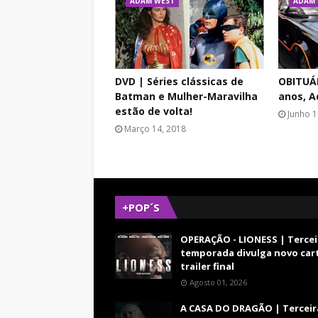
ADAM WEST
ADAM 
DVD | Séries clássicas de
OBITUÁR
Batman e Mulher-Maravilha
anos, 
estão de volta!
Junho 1
Março 14, 2018
+POP´S
OPERAÇÃO - LIONESS | Tercei
temporada divulga novo car
trailer final
Agosto 01, 2026
A CASA DO DRAGÃO | Terceir