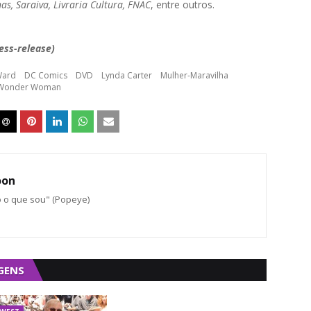
as, Saraiva, Livraria Cultura, FNAC
, entre outros.
ess-release)
Ward
DC Comics
DVD
Lynda Carter
Mulher-Maravilha
Wonder Woman
oon
o o que sou" (Popeye)
GENS