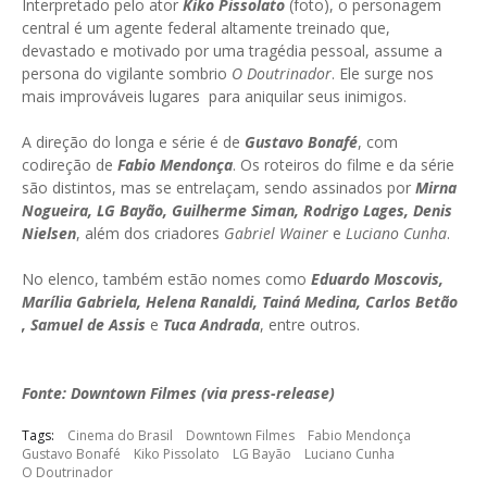
Interpretado pelo ator
Kiko Pissolato
(foto), o personagem
central é um agente federal altamente treinado que,
devastado e motivado por uma tragédia pessoal, assume a
persona do vigilante sombrio
O Doutrinador
. Ele surge nos
mais improváveis lugares para aniquilar seus inimigos.
A direção do longa e série é de
Gustavo Bonafé
, com
codireção de
Fabio Mendonça
. Os roteiros do filme e da série
são distintos, mas se entrelaçam, sendo assinados por
Mirna
Nogueira, LG Bayão, Guilherme Siman, Rodrigo Lages, Denis
Nielsen
, além dos criadores
Gabriel Wainer
e
Luciano Cunha
.
No elenco, também estão nomes como
Eduardo Moscovis,
Marília Gabriela, Helena Ranaldi, Tainá Medina, Carlos Betão
, Samuel de Assis
e
Tuca Andrada
, entre outros.
Fonte: Downtown Filmes (via press-release)
Tags:
Cinema do Brasil
Downtown Filmes
Fabio Mendonça
Gustavo Bonafé
Kiko Pissolato
LG Bayão
Luciano Cunha
O Doutrinador