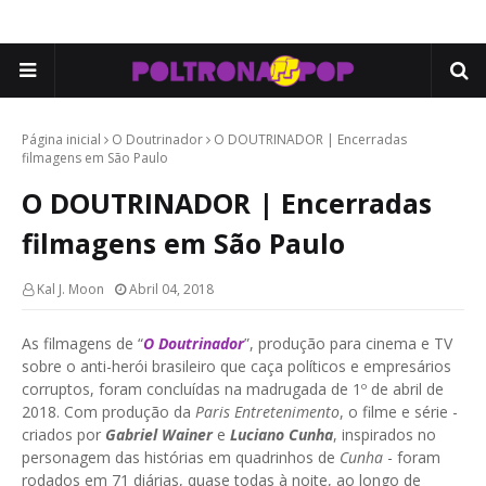
Página inicial
O Doutrinador
O DOUTRINADOR | Encerradas
filmagens em São Paulo
O DOUTRINADOR | Encerradas
filmagens em São Paulo
Kal J. Moon
Abril 04, 2018
As filmagens de “
O Doutrinador
”, produção para cinema e TV
sobre o anti-herói brasileiro que caça políticos e empresários
corruptos, foram concluídas na madrugada de 1º de abril de
2018. Com produção da
Paris Entretenimento
, o filme e série -
criados por
Gabriel Wainer
e
Luciano Cunha
, inspirados no
personagem das histórias em quadrinhos de
Cunha
- foram
rodados em 71 diárias, quase todas à noite, ao longo de