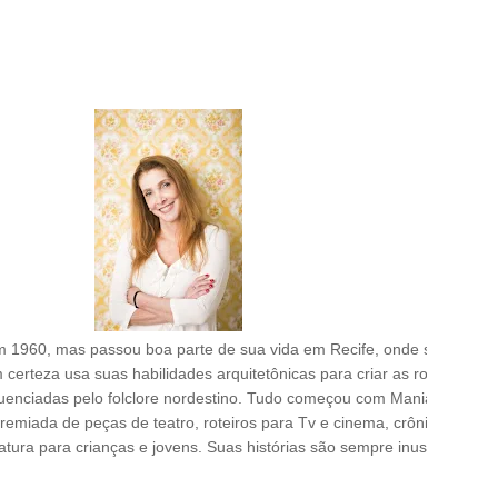
m 1960, mas passou boa parte de sua vida em Recife, onde se formou 
certeza usa suas habilidades arquitetônicas para criar as rocamboles
fluenciadas pelo folclore nordestino. Tudo começou com Mania de expli
a premiada de peças de teatro, roteiros para Tv e cinema, crônicas para 
ura para crianças e jovens. Suas histórias são sempre inusitadas e fi