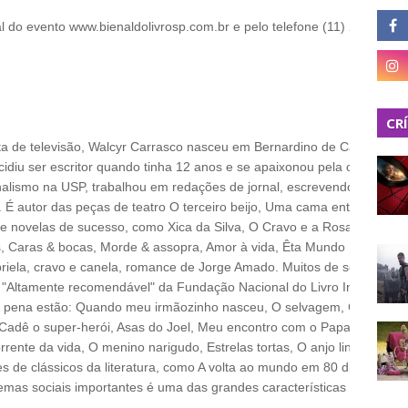
ial do evento www.bienaldolivrosp.com.br e pelo telefone (11) 2626-106
CR
sta de televisão, Walcyr Carrasco nasceu em Bernardino de Campos (SP
cidiu ser escritor quando tinha 12 anos e se apaixonou pela obra de M
alismo na USP, trabalhou em redações de jornal, escrevendo textos pa
 É autor das peças de teatro O terceiro beijo, Uma cama entre nós, B
 e novelas de sucesso, como Xica da Silva, O Cravo e a Rosa, Chocol
, Caras & bocas, Morde & assopra, Amor à vida, Êta Mundo Bom! e 
riela, cravo e canela, romance de Jorge Amado. Muitos de seus livros i
Altamente recomendável" da Fundação Nacional do Livro Infantil e Juv
ua pena estão: Quando meu irmãozinho nasceu, O selvagem, Camarões 
Cadê o super-herói, Asas do Joel, Meu encontro com o Papai Noel, e e
rrente da vida, O menino narigudo, Estrelas tortas, O anjo linguarudo e
de clássicos da literatura, como A volta ao mundo em 80 dias, de Júl
temas sociais importantes é uma das grandes características de suas o