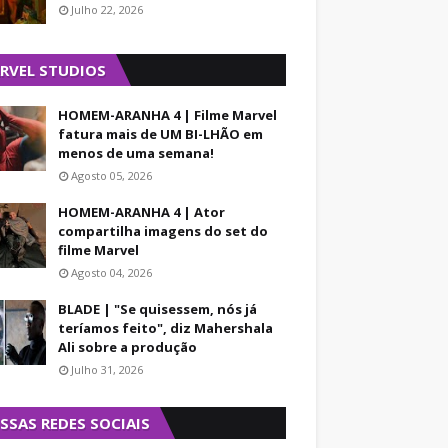
Julho 22, 2026
 BIC®
RVEL STUDIOS
de agosto, às 13h30:
HOMEM-ARANHA 4 | Filme Marvel
cessos como "A Grande
fatura mais de UM BI-LHÃO em
s formas de arte
menos de uma semana!
Agosto 05, 2026
HOMEM-ARANHA 4 | Ator
m sonho" e "Anjo de
compartilha imagens do set do
Clara & Apolo Onze",
filme Marvel
Agosto 04, 2026
re elas, o Prêmio
BLADE | "Se quisessem, nós já
espeare, em 2017.
teríamos feito", diz Mahershala
Ali sobre a produção
do Livro. Durante os
Julho 31, 2026
 bate-papos e
enfatiza a
SSAS REDES SOCIAIS