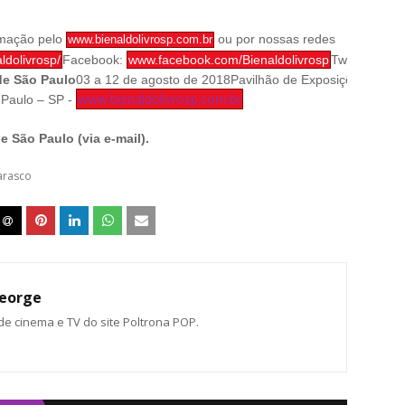
amação pelo
ou por nossas redes
www.bienaldolivrosp.com.br
dolivrosp/
Facebook:
www.facebook.com/Bienaldolivrosp
Twitter:
twit
 de São Paulo
03 a 12 de agosto de 2018
Pavilhão de Exposições do A
www.bienaldolivrosp.com.br
 Paulo – SP -
e São Paulo (via e-mail).
arasco
eorge
 de cinema e TV do site Poltrona POP.