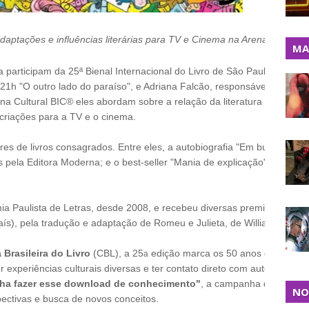
adaptações e influências literárias para TV e Cinema na Arena Cultural
MA
ira participam da 25ª Bienal Internacional do Livro de São Paulo, dia 4 
 21h "O outro lado do paraíso", e Adriana Falcão, responsável por su
a Cultural BIC® eles abordam sobre a relação da literatura com outra
criações para a TV e o cinema.
es de livros consagrados. Entre eles, a autobiografia "Em busca de u
s pela Editora Moderna; e o best-seller "Mania de explicação" e "Luna 
 Paulista de Letras, desde 2008, e recebeu diversas premiações, ent
 País), pela tradução e adaptação de Romeu e Julieta, de William Shak
Brasileira do Livro
(CBL), a 25
edição marca os 50 anos da Bienal 
a
er experiências culturais diversas e ter contato direto com autores, em
ha fazer esse download de conhecimento"
, a campanha deste ano 
NO
pectivas e busca de novos conceitos.