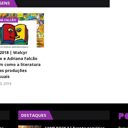
GENS
NA FALCÃO
2018 | Walcyr
o e Adriana Falcão
 como a literatura
 as produções
suais
0, 2018
DESTAQUES
Bem-