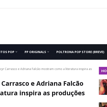
NTOS POP
PP ORIGINALS
POLTRONA POP STORE (BREVE)
cyr Carrasco e Adriana Falcão mostram como a literatura inspira as
HO
 Carrasco e Adriana Falcão
atura inspira as produções