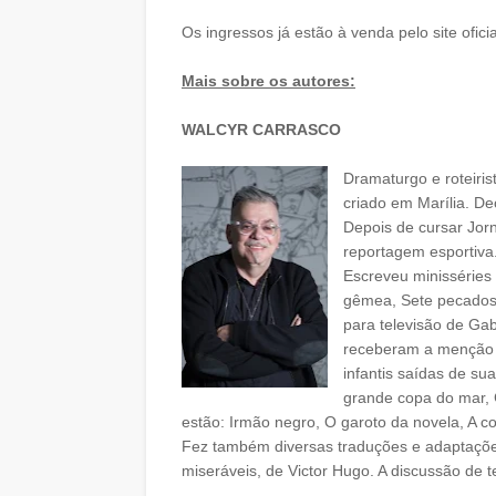
Os ingressos já estão à venda pelo site ofic
Mais sobre os autores:
WALCYR CARRASCO
Dramaturgo e roteiri
criado em Marília. De
Depois de cursar Jorn
reportagem esportiva.
Escreveu minisséries
gêmea, Sete pecados
para televisão de Gab
receberam a menção "
infantis saídas de s
grande copa do mar, 
estão: Irmão negro, O garoto da novela, A co
Fez também diversas traduções e adaptações 
miseráveis, de Victor Hugo. A discussão de 