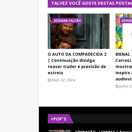
TALVEZ VOCÊ GOSTE DESTAS POSTA
ADRIANA FALCÃO
ADRIA
O AUTO DA COMPADECIDA 2
BIENAL 
| Continuação divulga
Carrasc
teaser trailer e previsão de
mostram
estreia
inspira
audiovi
Maio 02, 2024
Junho 2
+POP´S