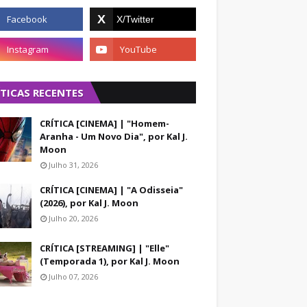
1.
ÍTICAS RECENTES
), em 1951, e foi
CRÍTICA [CINEMA] | "Homem-
onteiro Lobato.
Aranha - Um Novo Dia", por Kal J.
ra coluna social e até
Moon
atom e Êxtase.
Julho 31, 2026
ate com pimenta, Alma
também a adaptação
CRÍTICA [CINEMA] | "A Odisseia"
nfantojuvenis já
(2026), por Kal J. Moon
enil. Entre as obras
Julho 20, 2026
X Tartarugas – A
ntre as obras juvenis
CRÍTICA [STREAMING] | "Elle"
(Temporada 1), por Kal J. Moon
 A palavra não dita.
io Verne, e Os
Julho 07, 2026
bras.