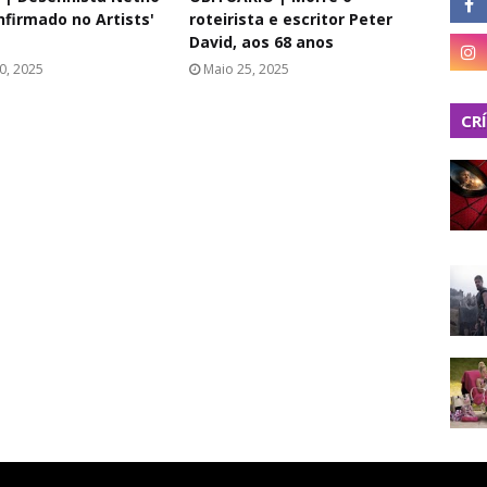
nfirmado no Artists'
roteirista e escritor Peter
David, aos 68 anos
0, 2025
Maio 25, 2025
CR