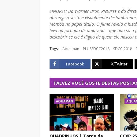
SINOPSE: Da Warner Bros. Pictures e do dire
abrange o vasto e visualmente deslumbrante
Momoa no papel título. O filme revela a hist
leva na jornada de uma vida – que não só o f
descobrir se ele é digno de quem ele nasceu 
Tags:
Aquaman
PLUSSDCC2018
SDCC 2018
Facebook
TALVEZ VOCÊ GOSTE DESTAS POSTA
AQUAMAN
AQUA
QUADRINHOS | Tarde de
CCXP 25