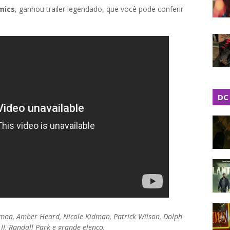
mics
, ganhou trailer legendado, que você pode conferir
DC
moa, Amber Heard, Nicole Kidman, Patrick Wilson, Dolph
I, Randall Park e grande elenco.