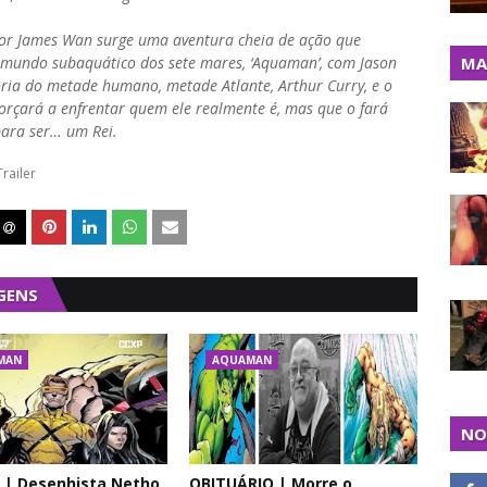
tor James Wan surge uma aventura cheia de ação que
 mundo subaquático dos sete mares, ‘Aquaman’, com Jason
MA
ória do metade humano, metade Atlante, Arthur Curry, e o
orçará a enfrentar quem ele realmente é, mas que o fará
para ser… um Rei.
Trailer
GENS
MAN
AQUAMAN
NO
 | Desenhista Netho
OBITUÁRIO | Morre o