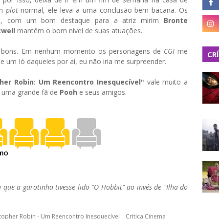
um
plot
normal, ele leva a uma conclusão bem bacana. Os
m, com um bom destaque para a atriz mirim
Bronte
twell
mantêm o bom nível de suas atuações.
to bons. Em nenhum momento os personagens de
CGI
me
CR
e um Ió daqueles por aí, eu não iria me surpreender.
pher Robin: Um Reencontro Inesquecível"
vale muito a
a uma grande fã de
Pooh
e seus amigos.
 que a garotinha tivesse lido "O Hobbit" ao invés de "Ilha do
topher Robin - Um Reencontro Inesquecível
Crítica Cinema