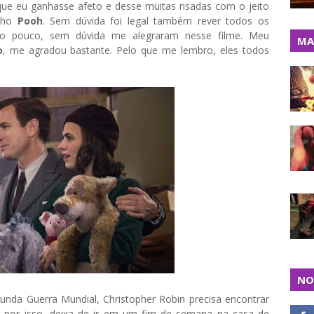
 eu ganhasse afeto e desse muitas risadas com o jeito
inho
Pooh
. Sem dúvida foi legal também rever todos os
o pouco, sem dúvida me alegraram nesse filme. Meu
MA
o
, me agradou bastante. Pelo que me lembro, eles todos
NO
gunda Guerra Mundial, Christopher Robin precisa encontrar
por isso, deixa de ir em um fim de semana na casa de