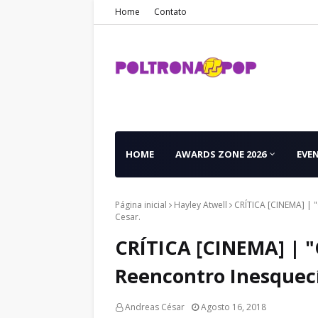
Home
Contato
HOME
AWARDS ZONE 2026
EVE
Página inicial
Hayley Atwell
CRÍTICA [CINEMA] | 
Cesar.
CRÍTICA [CINEMA] | "
Reencontro Inesquecí
Andreas César
Agosto 16, 2018