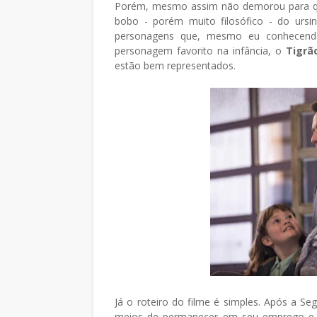
Porém, mesmo assim não demorou para que
bobo - porém muito filosófico - do urs
personagens que, mesmo eu conhecend
personagem favorito na infância, o
Tigrã
estão bem representados.
Já o roteiro do filme é simples. Após a Se
meios de permanecer em seu emprego e, 