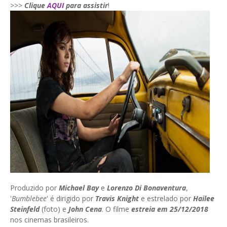
>>>
Clique
AQUI
para assistir
!
Produzido por
Michael Bay
e
Lorenzo Di Bonaventura
,
'
Bumblebee
' é dirigido por
Travis Knight
e estrelado por
Hailee
Steinfeld
(foto) e
John Cena
. O filme
estreia em 25/12/2018
nos cinemas brasileiros.