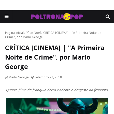
Página inicial
Y´lan Noel
CRÍTICA [CINEMA] | "A Primeira Noite de
Crime", por Marlo George
CRÍTICA [CINEMA] | "A Primeira
Noite de Crime", por Marlo
George
Marlo George
Setembro 27, 2018
Quarto filme da franquia deixa evidente o desgaste da franquia