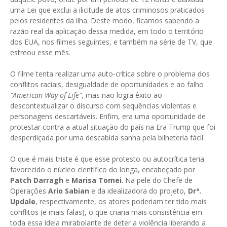
uma Lei que exclui a ilicitude de atos criminosos praticados
pelos residentes da ilha. Deste modo, ficamos sabendo a
razão real da aplicação dessa medida, em todo o território
dos EUA, nos filmes seguintes, e também na série de TV, que
estreou esse mês.
O filme tenta realizar uma auto-crítica sobre o problema dos
conflitos raciais, desigualdade de oportunidades e ao falho
"American Way of Life"
, mas não logra êxito ao
descontextualizar o discurso com sequências violentas e
personagens descartáveis. Enfim, era uma oportunidade de
protestar contra a atual situação do país na Era Trump que foi
desperdiçada por uma descabida sanha pela bilheteria fácil.
O que é mais triste é que esse protesto ou autocrítica teria
favorecido o núcleo científico do longa, encabeçado por
Patch Darragh
e
Marisa Tomei
. Na pele do Chefe de
Operações
Ario Sabian
e da idealizadora do projeto,
Drª.
Updale
, respectivamente, os atores poderiam ter tido mais
conflitos (e mais falas), o que criaria mais consistência em
toda essa ideia mirabolante de deter a violência liberando a