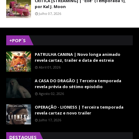
CRÍTICA [STREAMING] | "Elle" (Temporada 1),
por Kal J. Moon
Julho 07, 2026
+POP´S
PATRULHA CANINA | Novo longa animado
revela cartaz, trailer e data de estreia
Abril 01, 2026
A CASA DO DRAGÃO | Terceira temporada
revela prévia do sétimo episódio
Agosto 02, 2026
OPERAÇÃO - LIONESS | Terceira temporada
revela cartaz e novo trailer
Julho 17, 2026
DESTAQUES