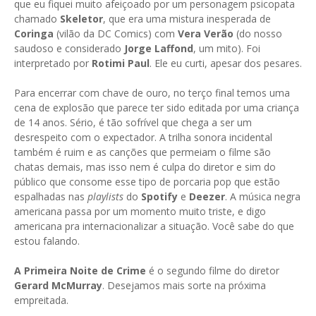
que eu fiquei muito afeiçoado por um personagem psicopata
chamado
Skeletor
, que era uma mistura inesperada de
Coringa
(vilão da DC Comics) com
Vera Verão
(do nosso
saudoso e considerado
Jorge Laffond
, um mito). Foi
interpretado por
Rotimi Paul
. Ele eu curti, apesar dos pesares.
Para encerrar com chave de ouro, no terço final temos uma
cena de explosão que parece ter sido editada por uma criança
de 14 anos. Sério, é tão sofrível que chega a ser um
desrespeito com o expectador. A trilha sonora incidental
também é ruim e as canções que permeiam o filme são
chatas demais, mas isso nem é culpa do diretor e sim do
público que consome esse tipo de porcaria pop que estão
espalhadas nas
playlists
do
Spotify
e
Deezer
. A música negra
americana passa por um momento muito triste, e digo
americana pra internacionalizar a situação. Você sabe do que
estou falando.
A Primeira Noite de Crime
é o segundo filme do diretor
Gerard McMurray
. Desejamos mais sorte na próxima
empreitada.