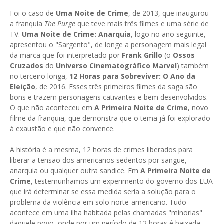
Foi o caso de
Uma Noite de Crime
, de 2013, que inaugurou
a franquia
The Purge
que teve mais três filmes e uma série de
TV.
Uma Noite de Crime: Anarquia
, logo no ano seguinte,
apresentou o "Sargento", de longe a personagem mais legal
da marca que foi interpretado por
Frank Grillo
(o
Ossos
Cruzados
do
Universo Cinematográfico Marvel
) também
no terceiro longa,
12 Horas para Sobreviver: O Ano da
Eleição
, de 2016. Esses três primeiros filmes da saga são
bons e trazem personagens cativantes e bem desenvolvidos.
O que não aconteceu em
A Primeira Noite de Crime
, novo
filme da franquia, que demonstra que o tema já foi explorado
à exaustão e que não convence.
A história é a mesma, 12 horas de crimes liberados para
liberar a tensão dos americanos sedentos por sangue,
anarquia ou qualquer outra sandice. Em
A Primeira Noite de
Crime
, testemunhamos um experimento do governo dos EUA
que irá determinar se essa medida seria a solução para o
problema da violência em solo norte-americano. Tudo
acontece em uma ilha habitada pelas chamadas "minorias"
daquele povo, onde por um período de 12 horas é baixada