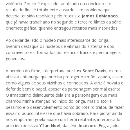
violência. Pouco é explicado, analisado ou concluído e o
resultado final é totalmente absurdo. Um problema que
deveria ter sido resolvido pelo roteirista
James DeMonaco
,
que já havia trabalhado no segundo e terceiro filmes da série
cinematográfica, quando entregou roteiros mais inspirados.
Ao deixar de lado o núcleo mais interessante do longa,
tiveram destaque os núcleos de vítimas do sistema e dos
contraventores, formados por elencos fracos e personagens
genéricos.
A heroína do filme, interpretada por
Lex Scott Davis
, é uma
ativista anti-purga que precisa proteger o irmão tapado, assim
como alguns de seus vizinhos e conhecidos. A atriz é novata e
defende bem o papel, apesar da personagem ser mal escrita.
O irmãozinho delinquente dela era a personagem que mais
chamou minha atenção no início do longa, mas o ator é
péssimo e o desenvolvimento porco do roteiro tratou de fazer
esvair o pouco interesse que havia sobrado. Para piorar ainda
nos empurram goela abaixo um herói relutante, interpretado
pelo inexpressivo
Y´lan Noel
, da série
Insecure
. Engraçado