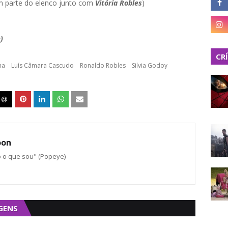
 parte do elenco junto com
Vitória Robles
)
)
CR
ma
Luís Câmara Cascudo
Ronaldo Robles
Silvia Godoy
oon
o o que sou" (Popeye)
GENS