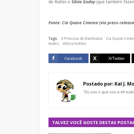
de
Robles
e
Silvia Godoy
(que também fazem
Fonte: Cia Quase Cinema (via press-release
Tags:
A Princesa de Bambuluá
Cia Quase Cine
teatro
Vitória Robles
Facebook
Postado por:
Kal J. M
"Eu sou o que sou e eh tud
TALVEZ VOCÊ GOSTE DESTAS POSTA