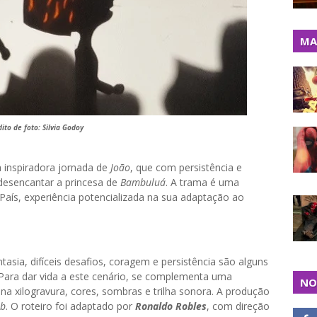
MA
ito de foto: Silvia Godoy
 inspiradora jornada de
João
, que com persistência e
desencantar a princesa de
Bambuluá
. A trama é uma
aís, experiência potencializada na sua adaptação ao
asia, difíceis desafios, coragem e persistência são alguns
 Para dar vida a este cenário, se complementa uma
NO
 xilogravura, cores, sombras e trilha sonora. A produção
ab
. O roteiro foi adaptado por
Ronaldo Robles
, com direção