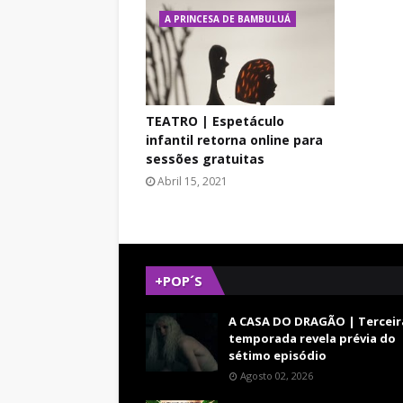
A PRINCESA DE BAMBULUÁ
TEATRO | Espetáculo
infantil retorna online para
sessões gratuitas
Abril 15, 2021
+POP´S
A CASA DO DRAGÃO | Terceir
temporada revela prévia do
sétimo episódio
Agosto 02, 2026