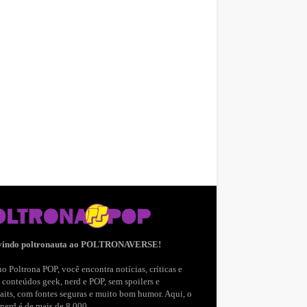
vindo poltronauta ao POLTRONAVERSE!
o Poltrona POP, você encontra notícias, críticas e
 conteúdos geek, nerd e POP, sem spoilers e
aits, com fontes seguras e muito bom humor. Aqui, o
nerd é de mais de 8.000.