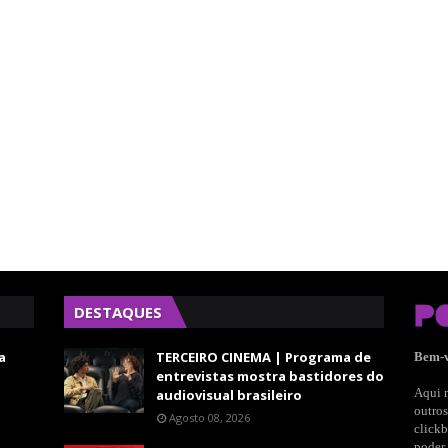
DESTAQUES
a
TERCEIRO CINEMA | Programa de
Bem-
entrevistas mostra bastidores do
Aqui n
audiovisual brasileiro
outros
Agosto 08, 2026
clickb
poder 