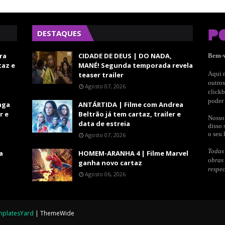
DESTAQUES
ra
CIDADE DE DEUS | DO NADA,
Bem-
taz e
MANÉ! Segunda temporada revela
Aqui n
teaser trailer
outros
Agosto 07, 2026
clickb
poder 
nga
ANTÁRTIDA | Filme com Andrea
r e
Beltrão já tem cartaz, trailer e
Nosso 
data de estreia
disso 
o seu 
Agosto 07, 2026
Todas 
a
HOMEM-ARANHA 4 | Filme Marvel
obras
ganha novo cartaz
respec
Agosto 06, 2026
mplatesYard
|
ThemeWide