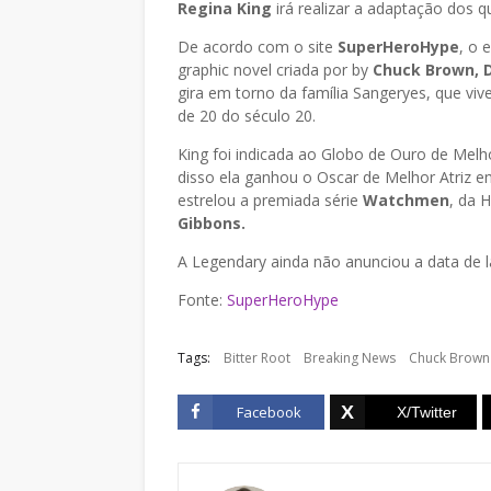
Regina King
irá realizar a adaptação dos 
De acordo com o site
SuperHeroHype
, o 
graphic novel criada por by
Chuck Brown, D
gira em torno da família Sangeryes, que v
de 20 do século 20.
King foi indicada ao Globo de Ouro de Melh
disso ela ganhou o Oscar de Melhor Atriz 
estrelou a premiada série
Watchmen
, da 
Gibbons.
A Legendary ainda não anunciou a data de 
Fonte:
SuperHeroHype
Tags:
Bitter Root
Breaking News
Chuck Brown
Facebook