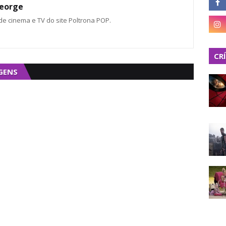
eorge
 de cinema e TV do site Poltrona POP.
CR
GENS