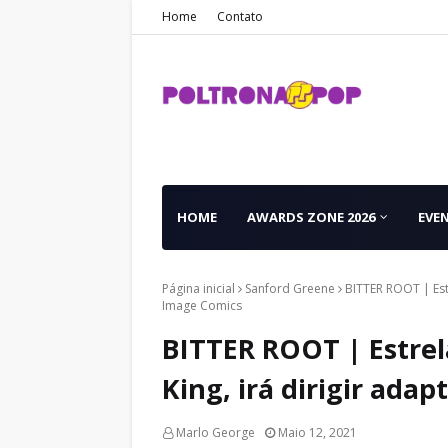
Home
Contato
HOME
AWARDS ZONE 2026
EVE
Página inicial
Sanford Greene
BITTER ROOT | Est
Image Comics
BITTER ROOT | Estre
King, irá dirigir ad
Marlo George
Maio 12, 2021