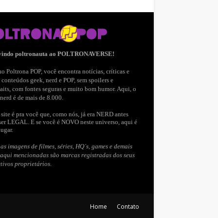
vindo poltronauta ao POLTRONAVERSE!
o Poltrona POP, você encontra notícias, críticas e
 conteúdos geek, nerd e POP, sem spoilers e
aits, com fontes seguras e muito bom humor. Aqui, o
nerd é de mais de 8.000.
site é pra você que, como nós, já era NERD antes
ser LEGAL. E se você é NOVO neste universo, aqui é
lugar.
as imagens de filmes, séries, HQ´s, games e demais
 aqui mencionadas são marcas registradas dos seus
tivos proprietários.
Home
Contato