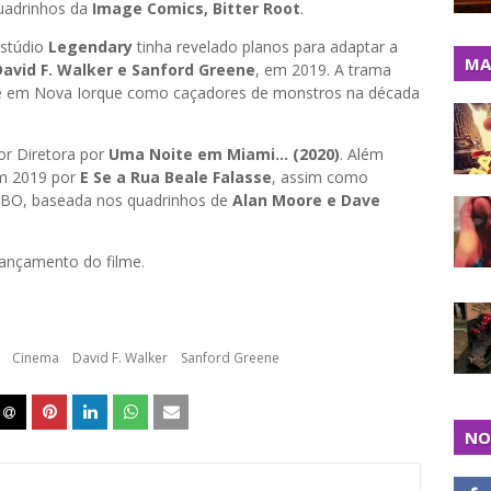
quadrinhos da
Image Comics, Bitter Root
.
estúdio
Legendary
tinha revelado planos para adaptar a
MA
avid F. Walker e Sanford Greene
, em 2019. A trama
ive em Nova Iorque como caçadores de monstros na década
or Diretora por
Uma Noite em Miami... (2020)
. Além
em 2019 por
E Se a Rua Beale Falasse
, assim como
HBO, baseada nos quadrinhos de
Alan Moore e Dave
lançamento do filme.
Cinema
David F. Walker
Sanford Greene
NO