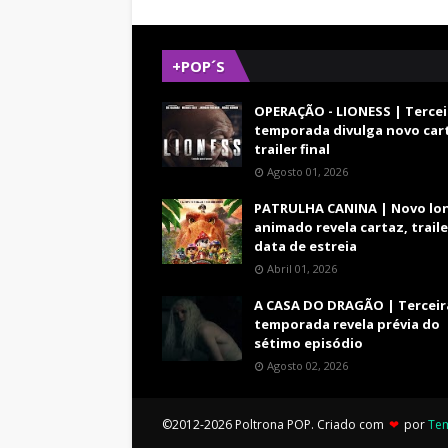
+POP´S
OPERAÇÃO - LIONESS | Tercei
temporada divulga novo car
trailer final
Agosto 01, 2026
PATRULHA CANINA | Novo lo
animado revela cartaz, traile
data de estreia
Abril 01, 2026
A CASA DO DRAGÃO | Terceir
temporada revela prévia do
sétimo episódio
Agosto 02, 2026
©2012-2026 Poltrona POP. Criado com
❤
por
Te