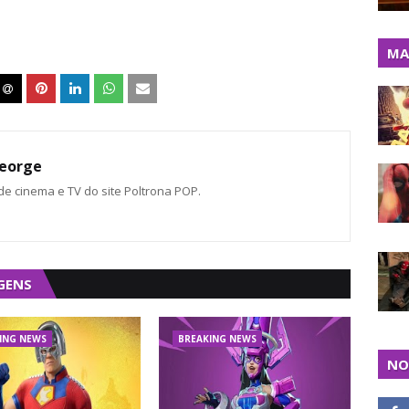
MA
eorge
 de cinema e TV do site Poltrona POP.
GENS
ING NEWS
BREAKING NEWS
NO