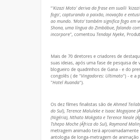
“
'Kizazi Moto' deriva da frase em suaíli 'kiza
fogo', capturando a paixão, inovação e entus
ao mundo. ‘Moto’ também significa fogo em v
Shona, uma língua do Zimbábue, falando com
incorpor
e”, comentou
Tendayi Nyeke
, Produ
Mais de 70 diretores e criadores de desta
suas ideias, após uma fase de pesquisa de v
blogueiro de quadrinhos de Gana - e do pr
congolês ( de "
Vingadores: Ultimato
") - e a
"
Hotel Ruanda
").
Os dez filmes finalistas são de
Ahmed Teilab 
do Sul), Terence Maluleke e Isaac Mogajane (Á
(Nigéria), Nthato Mokgata e Terence Neale (Á
Tshepo Moche (África do Sul), Raymond Mali
metragem animado terá aproximadamente d
antologia de longa-metragem de animação 