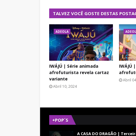
TALVEZ VOCÊ GOSTE DESTAS POSTA
ADEOLA
ADEO
IWÁJÚ | Série animada
IWÁJÚ |
afrofuturista revela cartaz
afrofutu
variante
Abril 0
Abril 10, 2024
+POP´S
A CASA DO DRAGÃO | Terceir