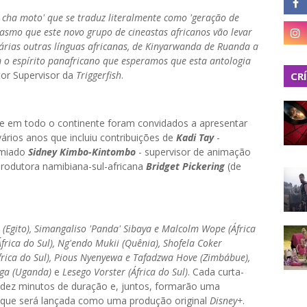
zi cha moto' que se traduz literalmente como 'geração de
iasmo que este novo grupo de cineastas africanos vão levar
árias outras línguas africanas, de Kinyarwanda de Ruanda a
 o espírito panafricano que esperamos que esta antologia
tor Supervisor da
Triggerfish
.
CR
que em todo o continente foram convidados a apresentar
ários anos que incluiu contribuições de
Kadi Tay
-
emiado
Sidney Kimbo-Kintombo
- supervisor de animação
 produtora namibiana-sul-africana
Bridget Pickering
(de
(Egito), Simangaliso 'Panda' Sibaya e Malcolm Wope (África
frica do Sul), Ng'endo Mukii (Quênia), Shofela Coker
frica do Sul), Pious Nyenyewa e Tafadzwa Hove (Zimbábue),
nga (Uganda)
e
Lesego Vorster (África do Sul)
. Cada curta-
ez minutos de duração e, juntos, formarão uma
que será lançada como uma produção original
Disney+
.