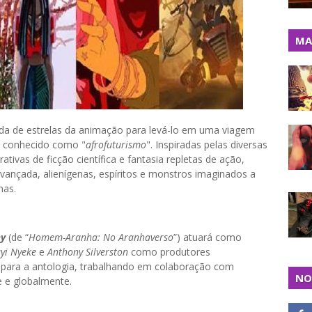
MA
da de estrelas da animação para levá-lo em uma viagem
conhecido como "
afrofuturismo
". Inspiradas pelas diversas
rativas de ficção científica e fantasia repletas de ação,
ançada, alienígenas, espíritos e monstros imaginados a
nas.
ey
(de “
Homem-Aranha: No Aranhaverso
”) atuará como
yi Nyeke
e
Anthony Silverston
como produtores
r para a antologia, trabalhando em colaboração com
NO
 e globalmente.