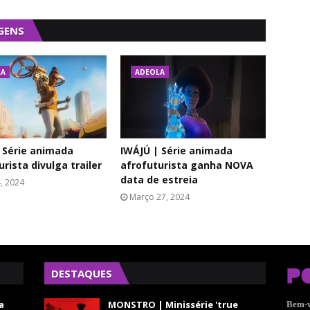
GENS
LA
ADEOLA
 Série animada
IWÁJÚ | Série animada
rista divulga trailer
afrofuturista ganha NOVA
data de estreia
4, 2024
Março 27, 2024
DESTAQUES
a
MONSTRO | Minissérie 'true
Bem-