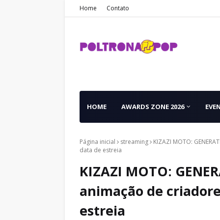
Home
Contato
HOME
AWARDS ZONE 2026
EVE
Página inicial
streaming
KIZAZI MOTO: GENERATIO
data de estreia
KIZAZI MOTO: GENERA
animação de criadore
estreia