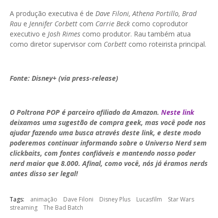
A produção executiva é de
Dave Filoni, Athena Portillo, Brad
Rau
e
Jennifer Corbett
com
Carrie Beck
como coprodutor
executivo e
Josh Rimes
como produtor. Rau também atua
como diretor supervisor com
Corbett
como roteirista principal.
Fonte: Disney+ (via press-release)
O Poltrona POP é parceiro afiliado da Amazon.
Neste link
deixamos uma sugestão de compra geek, mas você pode nos
ajudar fazendo uma busca através deste link, e deste modo
poderemos continuar informando sobre o Universo Nerd sem
clickbaits, com fontes confiáveis e mantendo nosso poder
nerd maior que 8.000. Afinal, como você, nós já éramos nerds
antes disso ser legal!
Tags:
animação
Dave Filoni
Disney Plus
Lucasfilm
Star Wars
streaming
The Bad Batch