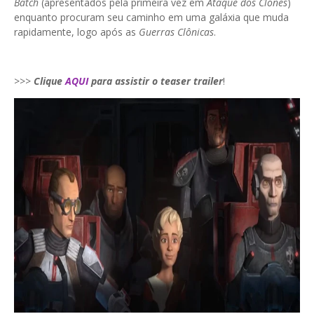
Batch
(apresentados pela primeira vez em
Ataque dos Clones
)
enquanto procuram seu caminho em uma galáxia que muda
rapidamente, logo após as
Guerras Clônicas
.
>>>
Clique
AQUI
para assistir o teaser trailer
!