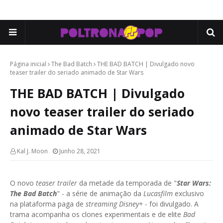
Página inicial
The Bad Batch
THE BAD BATCH | Divulgado novo
teaser trailer do seriado animado de Star Wars
THE BAD BATCH | Divulgado
novo teaser trailer do seriado
animado de Star Wars
Kal J. Moon
Junho 28, 2021
O novo
teaser trailer
da metade da temporada de "
Star Wars:
The Bad Batch
" - a série de animação da
Lucasfilm
exclusivo
na plataforma paga de
streaming
Disney+
- foi divulgado. A
trama acompanha os clones experimentais e de elite
Bad