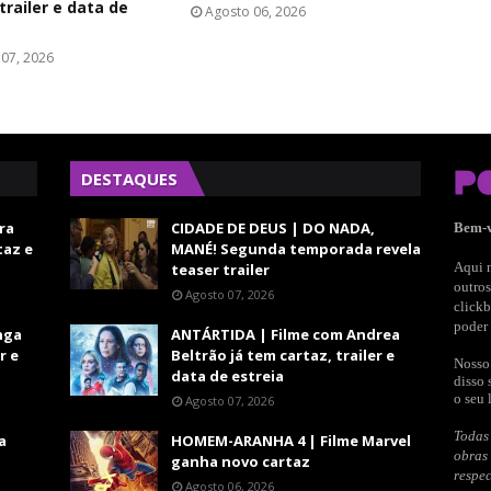
trailer e data de
Agosto 06, 2026
07, 2026
DESTAQUES
ra
CIDADE DE DEUS | DO NADA,
Bem-
taz e
MANÉ! Segunda temporada revela
Aqui n
teaser trailer
outros
Agosto 07, 2026
clickb
poder 
nga
ANTÁRTIDA | Filme com Andrea
r e
Beltrão já tem cartaz, trailer e
Nosso 
data de estreia
disso 
o seu 
Agosto 07, 2026
Todas 
a
HOMEM-ARANHA 4 | Filme Marvel
obras
ganha novo cartaz
respec
Agosto 06, 2026