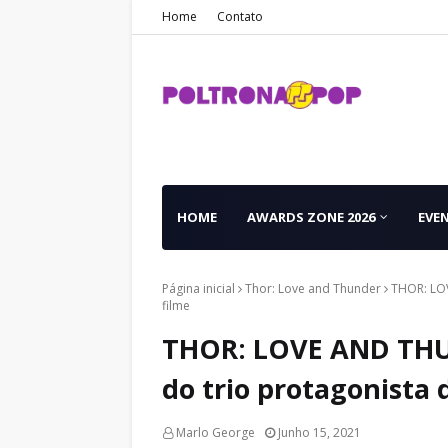
Home
Contato
HOME
AWARDS ZONE 2026
EVE
Página inicial
Thor: Love and Thunder
THOR: LOV
filme
THOR: LOVE AND THUN
do trio protagonista 
Marlo George
Junho 15, 2021