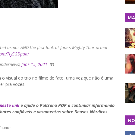
MA
ated armor AND the first look at Jane’s Mighty Thor armor
.com/TtySGDpuar
hundernews)
June 15, 2021
o visual do trio no filme de fato, uma vez que não é uma
er pra vocês.
neste link
e ajude o Poltrona POP a continuar informando
fontes confiáveis e vazamentos sobre Deuses Nórdicos.
NO
Thunder