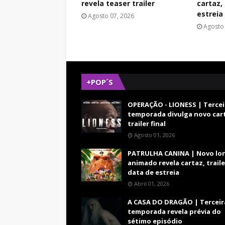
revela teaser trailer
cartaz, 
estreia
Agosto 07, 2026
Agosto 
+POP´S
OPERAÇÃO - LIONESS | Tercei
temporada divulga novo car
trailer final
Agosto 01, 2026
PATRULHA CANINA | Novo lo
animado revela cartaz, traile
data de estreia
Abril 01, 2026
A CASA DO DRAGÃO | Terceir
temporada revela prévia do
sétimo episódio