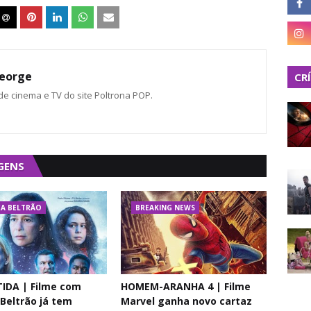
eorge
CR
 de cinema e TV do site Poltrona POP.
GENS
A BELTRÃO
BREAKING NEWS
IDA | Filme com
HOMEM-ARANHA 4 | Filme
Beltrão já tem
Marvel ganha novo cartaz