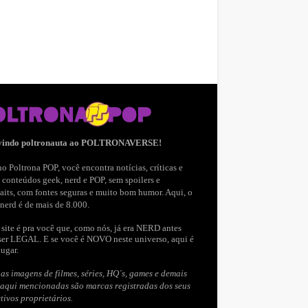
vindo poltronauta ao POLTRONAVERSE!
o Poltrona POP, você encontra notícias, críticas e
 conteúdos geek, nerd e POP, sem spoilers e
aits, com fontes seguras e muito bom humor. Aqui, o
nerd é de mais de 8.000.
site é pra você que, como nós, já era NERD antes
ser LEGAL. E se você é NOVO neste universo, aqui é
lugar.
as imagens de filmes, séries, HQ´s, games e demais
 aqui mencionadas são marcas registradas dos seus
tivos proprietários.