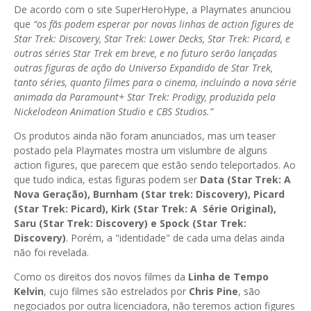
De acordo com o site SuperHeroHype, a Playmates anunciou
que
“os fãs podem esperar por novas linhas de action figures de
Star Trek: Discovery, Star Trek: Lower Decks, Star Trek: Picard, e
outras séries Star Trek em breve, e no futuro serão lançadas
outras figuras de ação do Universo Expandido de Star Trek,
tanto séries, quanto filmes para o cinema, incluíndo a nova série
animada da Paramount+ Star Trek: Prodigy, produzida pela
Nickelodeon Animation Studio e CBS Studios.”
Os produtos ainda não foram anunciados, mas um teaser
postado pela Playmates mostra um vislumbre de alguns
action figures, que parecem que estão sendo teleportados. Ao
que tudo indica, estas figuras podem ser
Data (Star Trek: A
Nova Geração), Burnham (Star trek: Discovery), Picard
(Star Trek: Picard), Kirk (Star Trek: A Série Original),
Saru (Star Trek: Discovery) e Spock (Star Trek:
Discovery)
. Porém, a "identidade" de cada uma delas ainda
não foi revelada.
Como os direitos dos novos filmes da
Linha de Tempo
Kelvin
, cujo filmes são estrelados por
Chris Pine
, são
negociados por outra licenciadora, não teremos action figures