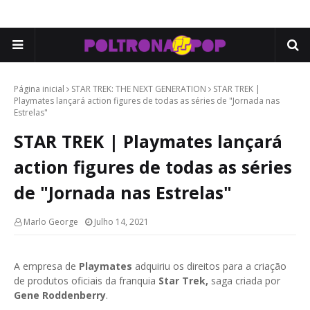
Página inicial
STAR TREK: THE NEXT GENERATION
STAR TREK |
Playmates lançará action figures de todas as séries de "Jornada nas
Estrelas"
STAR TREK | Playmates lançará
action figures de todas as séries
de "Jornada nas Estrelas"
Marlo George
Julho 14, 2021
A empresa de
Playmates
adquiriu os direitos para a criação
de produtos oficiais da franquia
Star Trek,
saga criada por
Gene Roddenberry
.