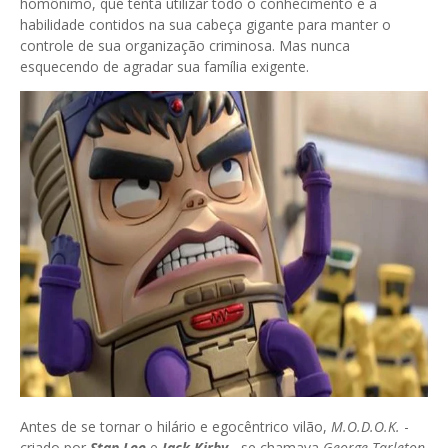
homônimo, que tenta utilizar todo o conhecimento e a
habilidade contidos na sua cabeça gigante para manter o
controle de sua organização criminosa. Mas nunca
esquecendo de agradar sua família exigente.
Antes de se tornar o hilário e egocêntrico vilão,
M.O.D.O.K.
-
criado por
Stan Lee
e
Jack Kirby
- se chamava
George Tarleton