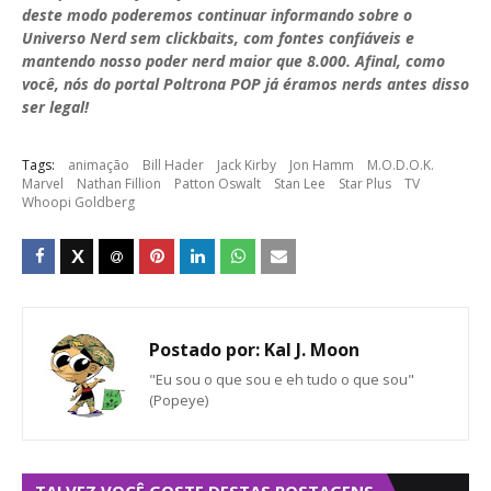
deste modo poderemos continuar informando sobre o
Universo Nerd sem clickbaits, com fontes confiáveis e
mantendo nosso poder nerd maior que 8.000. Afinal, como
você, nós do portal Poltrona POP já éramos nerds antes disso
ser legal!
Tags:
animação
Bill Hader
Jack Kirby
Jon Hamm
M.O.D.O.K.
Marvel
Nathan Fillion
Patton Oswalt
Stan Lee
Star Plus
TV
Whoopi Goldberg
Postado por:
Kal J. Moon
"Eu sou o que sou e eh tudo o que sou"
(Popeye)