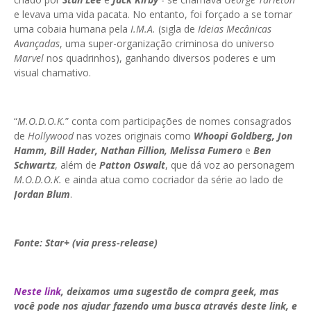
e levava uma vida pacata. No entanto, foi forçado a se tornar
uma cobaia humana pela
I.M.A.
(sigla de
Ideias Mecânicas
Avançadas
, uma super-organização criminosa do universo
Marvel
nos quadrinhos), ganhando diversos poderes e um
visual chamativo.
“
M.O.D.O.K.
” conta com participações de nomes consagrados
de
Hollywood
nas vozes originais como
Whoopi Goldberg, Jon
Hamm, Bill Hader, Nathan Fillion, Melissa Fumero
e
Ben
Schwartz
, além de
Patton Oswalt
, que dá voz ao personagem
M.O.D.O.K.
e ainda atua como cocriador da série ao lado de
Jordan Blum
.
Fonte: Star+ (via press-release)
Neste link
, deixamos uma sugestão de compra geek, mas
você pode nos ajudar fazendo uma busca através deste link, e