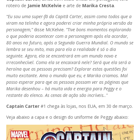
roteiro de
Jamie McKelvie
e arte de
Marika Cresta
.
“Eu sou uma super-fã da Capitã Carter, assim como todos que a
viram na telinha e agora poderei criar minha própria versão da
personagem,”
disse McKelvie.
“Tive bons momentos explorando
o que poderia acontecer com a personagem após ela acordar,
80 anos no futuro, após a Segunda Guerra Mundial. O mundo se
lembra se seu mito, mas para ela a realidade é só o dia
seguinte. Agora, ela se encontrará em um mundo novo e
irreconhecível. Como ela se encaixará nele? Será que ela será a
heroína que as pessoas precisam? Explorar estas questões foi
muito excitante. Amo o mundo que eu, e Marika criamos. Mal
posso esperar para qye as pessoas possam ver as páginas que
Marika desenhou – há muita vida e energia para Peggy e o
restante do elenco. As cenas de ação são incríveis.."
Captain Carter
#1 chega às lojas, nos EUA, em 30 de março.
Veja abaixo a capa e o design do uniforme de Peggy abaixo: