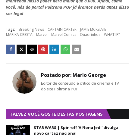
mantendo nosso poder nerd maior que 8.000. Afinal, como
você, nós do portal Poltrona POP já éramos nerds antes disso
ser legal
Tags:
Breaking News
CAPTAIN CARTER
JAMIE MCKELVIE
MARIKA CRESTA
Marvel
Marvel Comics
Quadrinhos
WHAT IF?
Postado por:
Marlo George
Editor de conteúdo e crítico de cinema e TV
do site Poltrona POP.
TALVEZ VOCÊ GOSTE DESTAS POSTAGENS
STAR WARS | Spin-off 'A Nona Jedi' divulga
novo cartaz nacional