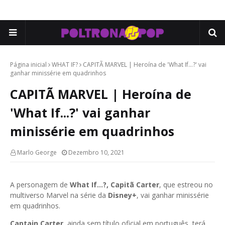
Página inicial
WHAT IF?
CAPITÃ MARVEL | Heroína de 'What If...?' vai
ganhar minissérie em quadrinhos
CAPITÃ MARVEL | Heroína de
'What If...?' vai ganhar
minissérie em quadrinhos
Marlo George
Dezembro 10, 2021
A personagem de
What If…?, Capitã Carter
, que estreou no
multiverso Marvel na série da
Disney+
, vai ganhar minissérie
em quadrinhos.
Captain Carter
, ainda sem título oficial em português, terá