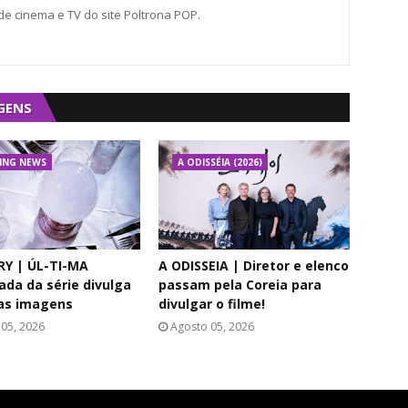
 de cinema e TV do site Poltrona POP.
GENS
ING NEWS
A ODISSÉIA (2026)
RY | ÚL-TI-MA
A ODISSEIA | Diretor e elenco
da da série divulga
passam pela Coreia para
as imagens
divulgar o filme!
05, 2026
Agosto 05, 2026