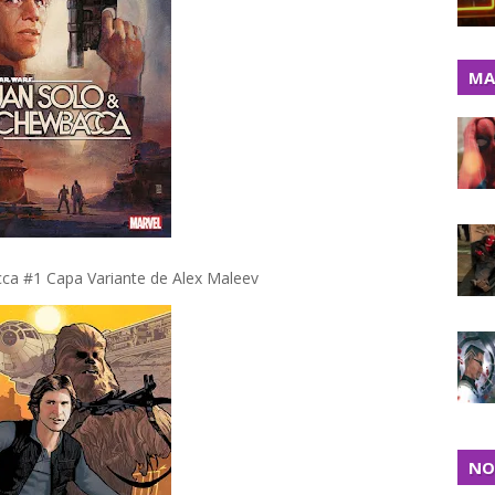
MA
a #1 Capa Variante de Alex Maleev
NO