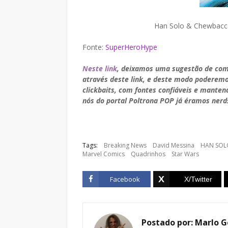
Han Solo & Chewbacca
Fonte:
SuperHeroHype
Neste link
, deixamos uma sugestão de com
através deste link, e deste modo poderem
clickbaits, com fontes confiáveis e manten
nós do portal Poltrona POP já éramos nerds
Tags:
Breaking News
David Messina
HAN SOL
Marvel Comics
Quadrinhos
Star Wars
Facebook
Postado por:
Marlo G