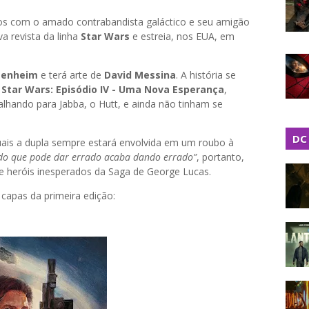
os com o amado contrabandista galáctico e seu amigão
va revista da linha
Star Wars
e estreia, nos EUA, em
genheim
e terá arte de
David Messina
. A história se
e
Star Wars: Episódio IV - Uma Nova Esperança
,
lhando para Jabba, o Hutt, e ainda não tinham se
DC
quais a dupla sempre estará envolvida em um roubo à
do que pode dar errado acaba dando errado”
, portanto,
 heróis inesperados da Saga de George Lucas.
 capas da primeira edição: