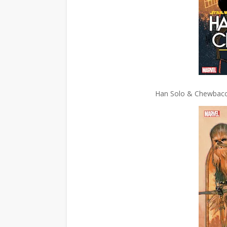
Han Solo & Chewbacc