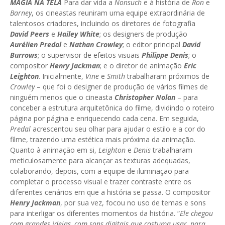
MAGIA NA TELA
Para dar vida a
Nonsuch
e à história de
Ron
e
Barney
, os cineastas reuniram uma equipe extraordinária de
talentosos criadores, incluindo os diretores de fotografia
David Peers
e
Hailey White
; os designers de produção
Aurélien Predal
e
Nathan Crowley
; o editor principal
David
Burrows
; o supervisor de efeitos visuais
Philippe Denis
; o
compositor
Henry Jackman
; e o diretor de animação
Eric
Leighton
. Inicialmente,
Vine
e
Smith
trabalharam próximos de
Crowley
– que foi o designer de produção de vários filmes de
ninguém menos que o cineasta
Christopher Nolan
– para
conceber a estrutura arquitetônica do filme, dividindo o roteiro
página por página e enriquecendo cada cena. Em seguida,
Predal
acrescentou seu olhar para ajudar o estilo e a cor do
filme, trazendo uma estética mais próxima da animação.
Quanto à animação em si,
Leighton
e
Denis
trabalharam
meticulosamente para alcançar as texturas adequadas,
colaborando, depois, com a equipe de iluminação para
completar o processo visual e trazer contraste entre os
diferentes cenários em que a história se passa. O compositor
Henry Jackman
, por sua vez, focou no uso de temas e sons
para interligar os diferentes momentos da história. “
Ele chegou
com grandes ideias, com sons digitais que costuma usar, para