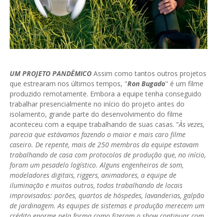
UM PROJETO PANDÊMICO
Assim como tantos outros projetos
que estrearam nos últimos tempos, "
Ron Bugado
" é um filme
produzido remotamente. Embora a equipe tenha conseguido
trabalhar presencialmente no início do projeto antes do
isolamento, grande parte do desenvolvimento do filme
aconteceu com a equipe trabalhando de suas casas. “
Às vezes,
parecia que estávamos fazendo o maior e mais caro filme
caseiro. De repente, mais de 250 membros da equipe estavam
trabalhando de casa com protocolos de produção que, no início,
foram um pesadelo logístico. Alguns engenheiros de som,
modeladores digitais, riggers, animadores, a equipe de
iluminação e muitos outros, todos trabalhando de locais
improvisados: porões, quartos de hóspedes, lavanderias, galpão
de jardinagem. As equipes de sistemas e produção merecem um
crédito enorme pela forma como fizeram o show continuar com